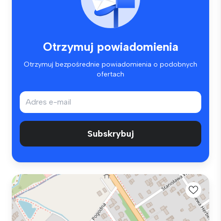
Otrzymuj powiadomienia
Otrzymuj bezpośrednie powiadomienia o podobnych
ofertach
Subskrybuj