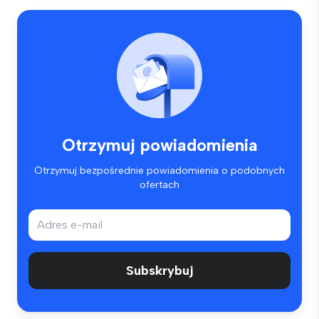
Otrzymuj powiadomienia
Otrzymuj bezpośrednie powiadomienia o podobnych
ofertach
Subskrybuj