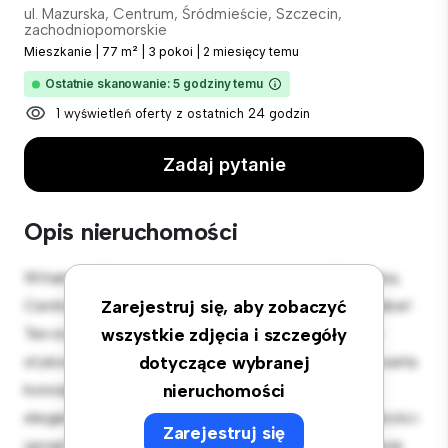
ul. Mazurska, Centrum, Śródmieście, Szczecin,
zachodniopomorskie
Mieszkanie
|
77 m²
|
3 pokoi
|
2 miesięcy temu
Ostatnie skanowanie: 5 godziny temu
1 wyświetleń oferty z ostatnich 24 godzin
Zadaj pytanie
Opis nieruchomości
Witamy w Twojej nowej miejskiej oazie w ul. Mazurska,
Centrum, Śródmieście, Szczecin, zachodniopomorskie!
Zarejestruj się, aby zobaczyć
Ten nowoczesny apartament z 3 sypialniami oferuje
wszystkie zdjęcia i szczegóły
stylową i przytulną przestrzeń do zamieszkania. Otwarta
dotyczące wybranej
koncepcja układu idealnie nadaje się do rozrywki, a
nieruchomości
elegancka kuchnia jest wyposażona w najwyższej jakości
Zarejestruj się
sprzęt. Dzięki doskonałej lokalizacji będziesz zaledwie