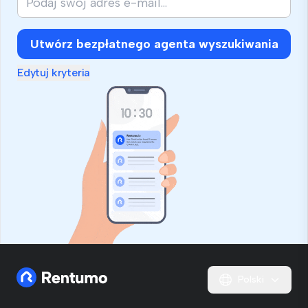
Utwórz bezpłatnego agenta wyszukiwania
Edytuj kryteria
Polski