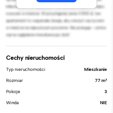
kilka kroków od najlepszych restauracji, sklepów i miejsc
rozrywki w mieście. W przystępnej cenie 3 500 zł, ten
apartament to wspaniała okazja, aby cieszyć się życiem
w mieście na najwyższym poziomie. Nie przegap – umów
się na oglądanie mieszkania już dziś!
Cechy nieruchomości
Typ nieruchomości
Mieszkanie
Rozmiar
77 m²
Pokoje
3
Winda
NIE