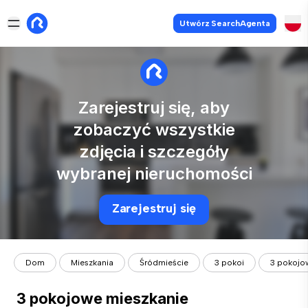
Utwórz SearchAgenta
Zarejestruj się, aby
zobaczyć wszystkie
zdjęcia i szczegóły
wybranej nieruchomości
Zarejestruj się
Dom
Mieszkania
Śródmieście
3 pokoi
3 pokojo
3 pokojowe mieszkanie