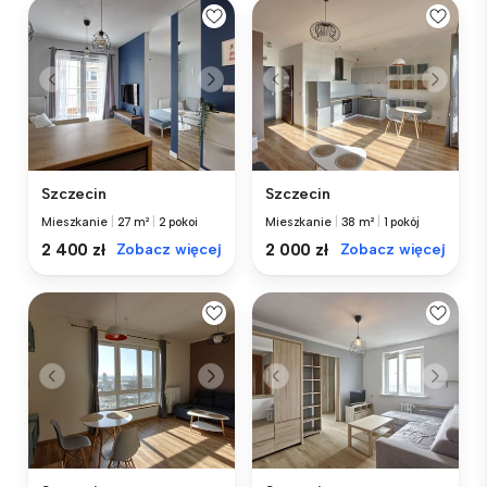
Szczecin
Szczecin
Mieszkanie
|
27 m²
|
2 pokoi
Mieszkanie
|
38 m²
|
1 pokój
2 400 zł
Zobacz więcej
2 000 zł
Zobacz więcej