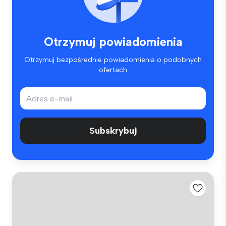
Otrzymuj powiadomienia
Otrzymuj bezpośrednie powiadomienia o podobnych
ofertach
Subskrybuj