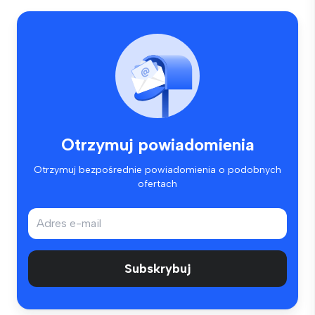
Otrzymuj powiadomienia
Otrzymuj bezpośrednie powiadomienia o podobnych
ofertach
Subskrybuj