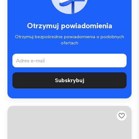
Otrzymuj powiadomienia
Otrzymuj bezpośrednie powiadomienia o podobnych
ofertach
Subskrybuj