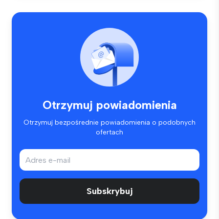
Otrzymuj powiadomienia
Otrzymuj bezpośrednie powiadomienia o podobnych
ofertach
Subskrybuj