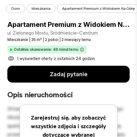
Dom
Mieszkania
Apartament Premium z Widokiem Na Odrę
Apartament Premium z Widokiem Na Odrę
ul. Zielonego Mostu, Śródmieście-Centrum
Mieszkanie
|
35 m²
|
2 pokoi
|
2 miesięcy temu
Ostatnie skanowanie: 48 minut temu
1 wyświetleń oferty z ostatnich 24 godzin
Zadaj pytanie
Opis nieruchomości
Witamy w Twojej nowej miejskiej oazie w ul. Zielonego
Mostu, Śródmieście-Centrum! Ten nowoczesny
Zarejestruj się, aby zobaczyć
apartament z 2 sypialniami oferuje stylową i przytulną
wszystkie zdjęcia i szczegóły
przestrzeń do zamieszkania. Otwarta koncepcja układu
dotyczące wybranej