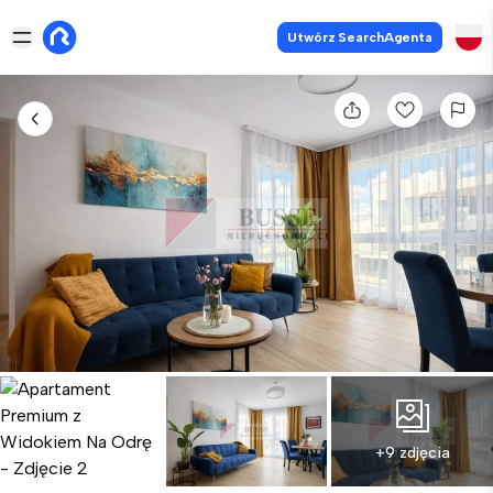
Utwórz SearchAgenta
+9 zdjęcia