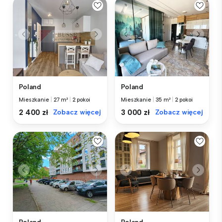
Poland
Poland
Mieszkanie
|
27 m²
|
2 pokoi
Mieszkanie
|
35 m²
|
2 pokoi
2 400 zł
Zobacz więcej
3 000 zł
Zobacz więcej