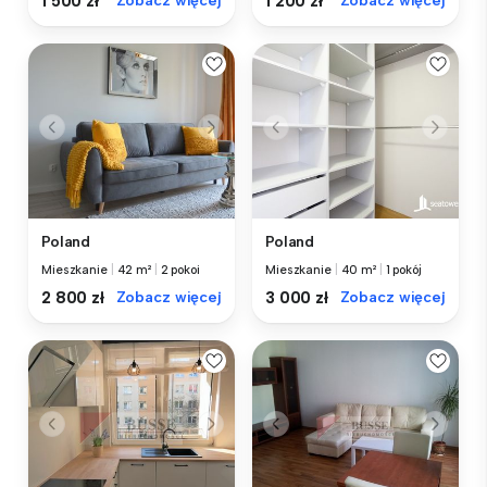
1 500 zł
Zobacz więcej
1 200 zł
Zobacz więcej
Poland
Poland
Mieszkanie
|
42 m²
|
2 pokoi
Mieszkanie
|
40 m²
|
1 pokój
2 800 zł
Zobacz więcej
3 000 zł
Zobacz więcej