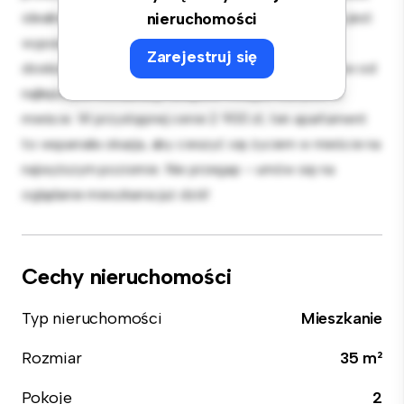
idealnie nadaje się do rozrywki, a elegancka kuchnia jest
nieruchomości
wyposażona w najwyższej jakości sprzęt. Dzięki
Zarejestruj się
doskonałej lokalizacji będziesz zaledwie kilka kroków od
najlepszych restauracji, sklepów i miejsc rozrywki w
mieście. W przystępnej cenie 2 900 zł, ten apartament
to wspaniała okazja, aby cieszyć się życiem w mieście na
najwyższym poziomie. Nie przegap – umów się na
oglądanie mieszkania już dziś!
Cechy nieruchomości
Typ nieruchomości
Mieszkanie
Rozmiar
35 m²
Pokoje
2