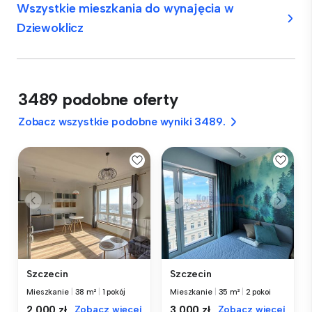
Wszystkie mieszkania do wynajęcia w
Dziewoklicz
3489 podobne oferty
Zobacz wszystkie podobne wyniki 3489.
Szczecin
Szczecin
Mieszkanie
|
38 m²
|
1 pokój
Mieszkanie
|
35 m²
|
2 pokoi
2 000 zł
Zobacz więcej
3 000 zł
Zobacz więcej