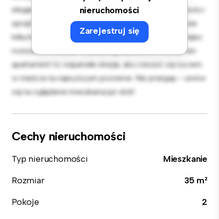
elegancka kuchnia jest wyposażona w najwyższej jakości
nieruchomości
sprzęt. Dzięki doskonałej lokalizacji będziesz zaledwie
Zarejestruj się
kilka kroków od najlepszych restauracji, sklepów i miejsc
rozrywki w mieście. W przystępnej cenie 2 900 zł, ten
apartament to wspaniała okazja, aby cieszyć się życiem
w mieście na najwyższym poziomie. Nie przegap – umów
się na oglądanie mieszkania już dziś!
Cechy nieruchomości
Typ nieruchomości
Mieszkanie
Rozmiar
35 m²
Pokoje
2