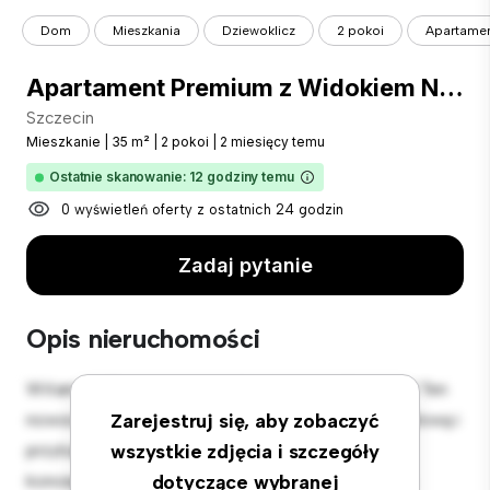
Dom
Mieszkania
Dziewoklicz
2 pokoi
Apartamen
Apartament Premium z Widokiem Na Odrę
Szczecin
Mieszkanie
|
35 m²
|
2 pokoi
|
2 miesięcy temu
Ostatnie skanowanie: 12 godziny temu
0 wyświetleń oferty z ostatnich 24 godzin
Zadaj pytanie
Opis nieruchomości
Witamy w Twojej nowej miejskiej oazie w Szczecin! Ten
nowoczesny apartament z 2 sypialniami oferuje stylową i
Zarejestruj się, aby zobaczyć
przytulną przestrzeń do zamieszkania. Otwarta
wszystkie zdjęcia i szczegóły
koncepcja układu idealnie nadaje się do rozrywki, a
dotyczące wybranej