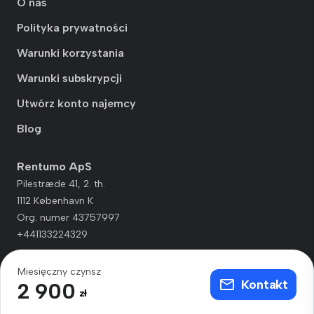
O nas
Polityka prywatności
Warunki korzystania
Warunki subskrypcji
Utwórz konto najemcy
Blog
Rentumo ApS
Pilestræde 41, 2. th.
1112 København K
Org. numer 43757997
+441133224329
Miesięczny czynsz
Kontakt
2 900
zł