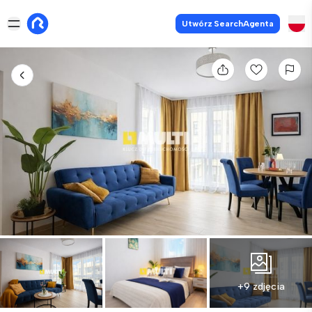
Utwórz SearchAgenta
+9 zdjęcia