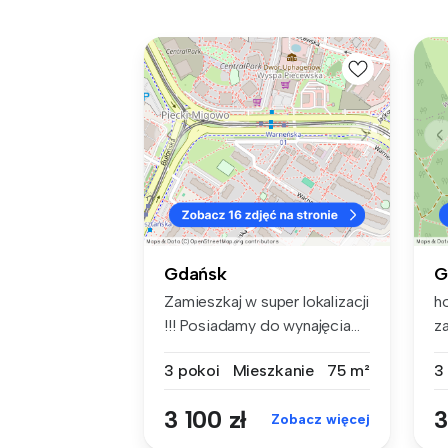
Gdańsk
G
Zamieszkaj w super lokalizacji
h
!!! Posiadamy do wynajęcia...
z
no
3 pokoi
Mieszkanie
75 m²
3
3 100 zł
3
Zobacz więcej