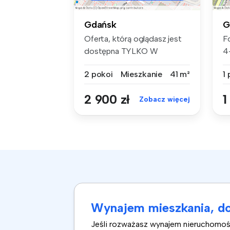
Gdańsk
G
Oferta, którą oglądasz jest
Fo
dostępna TYLKO W
4
NASZYM BIURZ...
B
2 pokoi
Mieszkanie
41 m²
1
2 900 zł
1
Zobacz więcej
Wynajem mieszkania, do
Jeśli rozważasz wynajem nieruchomośc