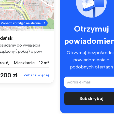
Otrzymuj
dańsk
powiadomien
osiadamy do wynajęcia
rządzony ( pokój) o pow.
Otrzymuj bezpośredni
,00 m2...
powiadomienia o
 pokój
Mieszkanie
12 m²
podobnych ofertach
 200 zł
Zobacz więcej
Subskrybuj