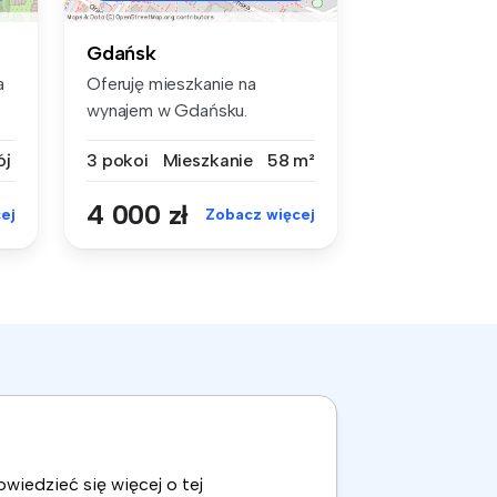
Gdańsk
a
Oferuję mieszkanie na
wynajem w Gdańsku.
Znajduje się na ...
ój
3 pokoi
Mieszkanie
58 m²
4 000 zł
ej
Zobacz więcej
wiedzieć się więcej o tej