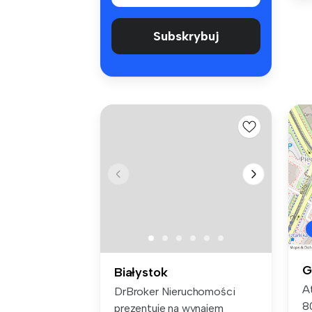
Subskrybuj
G
Białystok
A
DrBroker Nieruchomości
8
prezentuje na wynajem