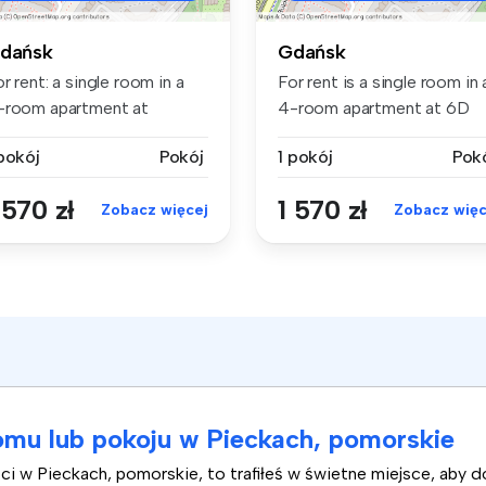
dańsk
Gdańsk
r rent: a single room in a
For rent is a single room in 
-room apartment at
4-room apartment at 6D
udapesz...
Bud...
 pokój
Pokój
1 pokój
Pok
 570 zł
1 570 zł
Zobacz więcej
Zobacz więc
mu lub pokoju w Pieckach, pomorskie
i w Pieckach, pomorskie, to trafiłeś w świetne miejsce, aby do