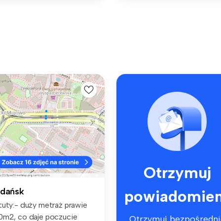
Otrzymuj
dańsk
powiadomien
tuty:- duży metraż prawie
0m2, co daje poczucie
Otrzymuj bezpośredni