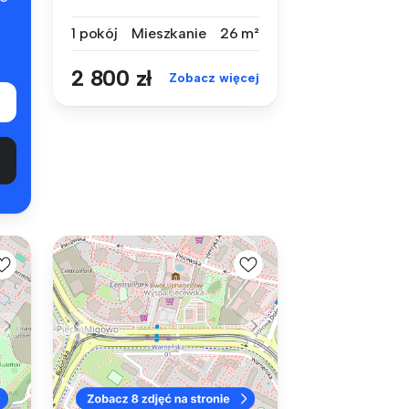
– NOWE MIESZKANIE W
1 pokój
Mieszkanie
26 m²
SERCU...
2 800 zł
Zobacz więcej