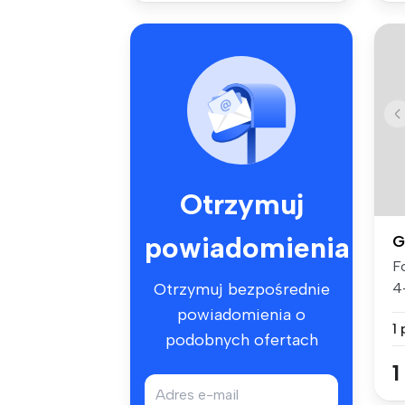
Otrzymuj
powiadomienia
G
Fo
4
Otrzymuj bezpośrednie
Bu
powiadomienia o
1
podobnych ofertach
1