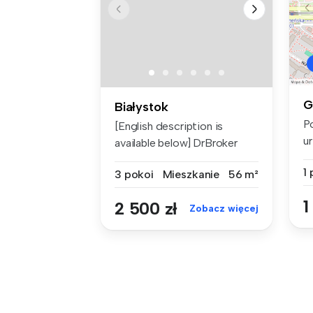
G
Białystok
P
[English description is
u
available below] DrBroker
12
Nieruch...
1
3 pokoi
Mieszkanie
56 m²
1
2 500 zł
Zobacz więcej