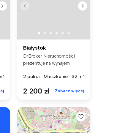
Białystok
DrBroker Nieruchomości
m
prezentuje na wynajem
mieszkanie 2...
m²
2 pokoi
Mieszkanie
32 m²
2 200 zł
ej
Zobacz więcej