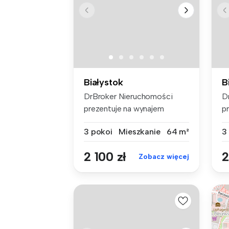
Białystok
B
DrBroker Nieruchomości
D
prezentuje na wynajem
p
mieszkanie 3...
mi
3 pokoi
Mieszkanie
64 m²
3
2 100 zł
2
Zobacz więcej