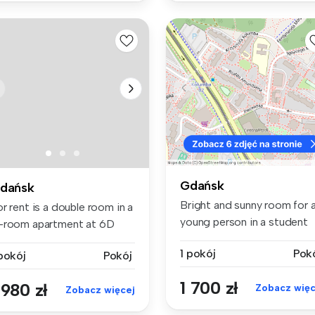
Gdańsk
dańsk
Bright and sunny room for 
r rent is a double room in a
young person in a student
-room apartment at 6D
apa...
d...
1 pokój
Pok
 pokój
Pokój
1 700 zł
 980 zł
Zobacz więc
Zobacz więcej