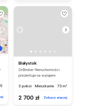
Białystok
a
DrBroker Nieruchomości
prezentuje na wynajem
mieszkanie 3...
ój
3 pokoi
Mieszkanie
73 m²
2 700 zł
ej
Zobacz więcej