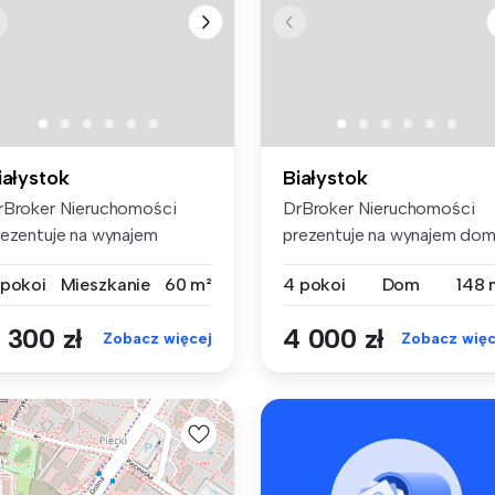
iałystok
Białystok
rBroker Nieruchomości
DrBroker Nieruchomości
rezentuje na wynajem
prezentuje na wynajem do
eszkanie 3...
4 pokojo...
 pokoi
Mieszkanie
60 m²
4 pokoi
Dom
148 
 300 zł
4 000 zł
Zobacz więcej
Zobacz więc