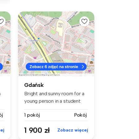
Gdańsk
a
Bright and sunny room for a
young person in a student
apa...
ój
1 pokój
Pokój
1 900 zł
ej
Zobacz więcej