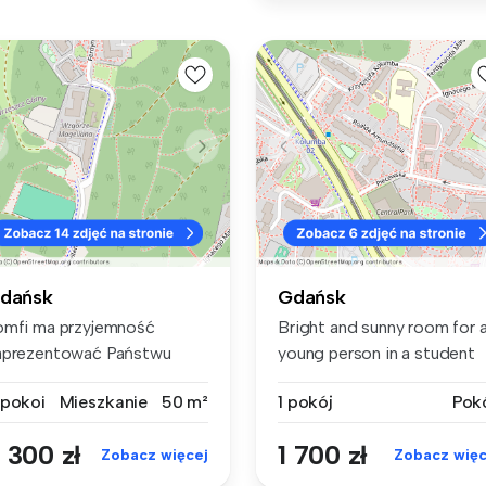
dańsk
Gdańsk
omfi ma przyjemność
Bright and sunny room for 
aprezentować Państwu
young person in a student
wiutki z pię...
apa...
 pokoi
Mieszkanie
50 m²
1 pokój
Pok
 300 zł
1 700 zł
Zobacz więcej
Zobacz więc