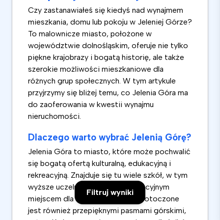
Czy zastanawiałeś się kiedyś nad wynajmem
mieszkania, domu lub pokoju w Jeleniej Górze?
To malownicze miasto, położone w
województwie dolnośląskim, oferuje nie tylko
piękne krajobrazy i bogatą historię, ale także
szerokie możliwości mieszkaniowe dla
różnych grup społecznych. W tym artykule
przyjrzymy się bliżej temu, co Jelenia Góra ma
do zaoferowania w kwestii wynajmu
nieruchomości.
Dlaczego warto wybrać Jelenią Górę?
Jelenia Góra to miasto, które może pochwalić
się bogatą ofertą kulturalną, edukacyjną i
rekreacyjną. Znajduje się tu wiele szkół, w tym
wyższe uczelnie, co czyni je atrakcyjnym
Filtruj wyniki
miejscem dla studentów. Miasto otoczone
jest również przepięknymi pasmami górskimi,