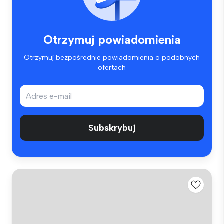
Otrzymuj powiadomienia
Otrzymuj bezpośrednie powiadomienia o podobnych
ofertach
Subskrybuj