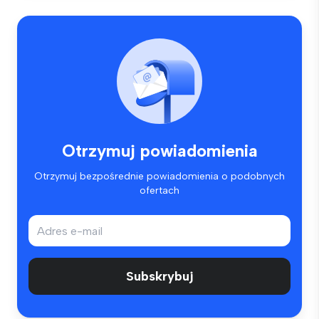
Otrzymuj powiadomienia
Otrzymuj bezpośrednie powiadomienia o podobnych
ofertach
Subskrybuj