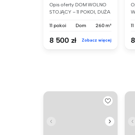
Opis oferty DOM WOLNO
O
STOJĄCY – 11 POKOI, DUŻA
W
DZIAŁKA, S...
P
11 pokoi
Dom
260 m²
11
8 500 zł
8
Zobacz więcej