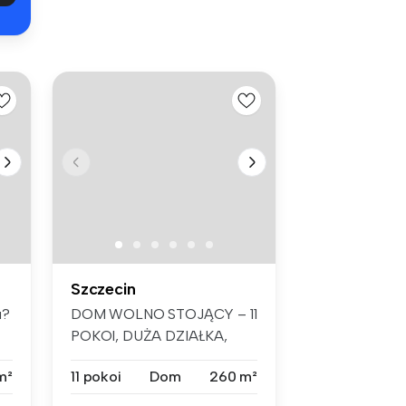
Szczecin
u?
DOM WOLNO STOJĄCY – 11
POKOI, DUŻA DZIAŁKA,
SZCZECIN KIJE...
m²
11 pokoi
Dom
260 m²