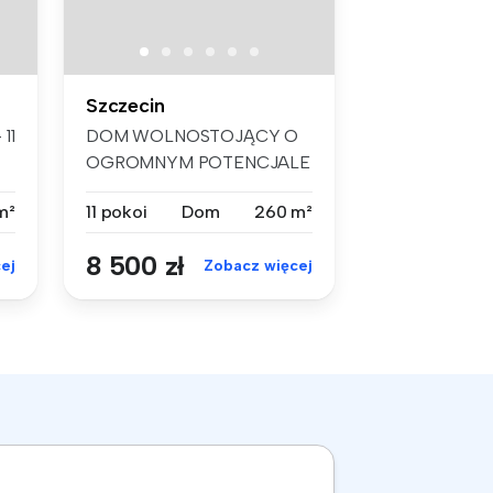
Szczecin
11
DOM WOLNOSTOJĄCY O
OGROMNYM POTENCJALE
– 11 POKOI, DUŻA D...
m²
11 pokoi
Dom
260 m²
8 500 zł
ej
Zobacz więcej