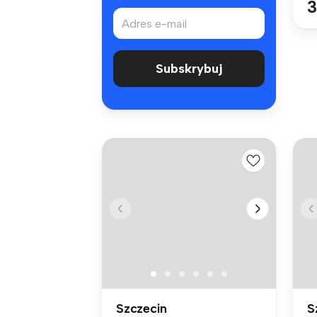
3
Subskrybuj
Szczecin
S