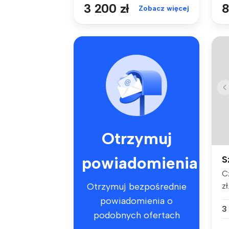
3 200 zł
8
Zobacz więcej
Otrzymuj
powiadomienia
S
C
zł
Otrzymuj bezpośrednie
me
powiadomienia o
3
podobnych ofertach