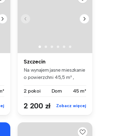
Szczecin
Na wynajem jasne mieszkanie
o powierzchni 45,5 m² ,
położ...
m²
2 pokoi
Dom
45 m²
2 200 zł
ej
Zobacz więcej