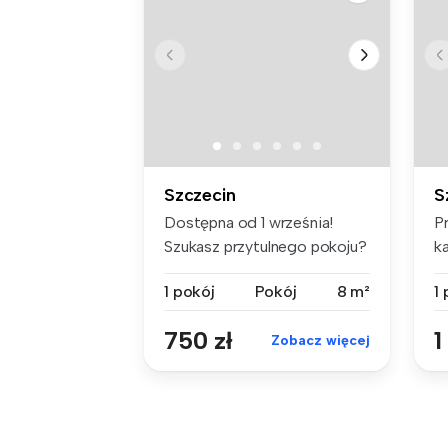
Szczecin
S
Dostępna od 1 września!
P
Szukasz przytulnego pokoju?
k
Naj...
Sz
1 pokój
Pokój
8 m²
1
750 zł
1
Zobacz więcej