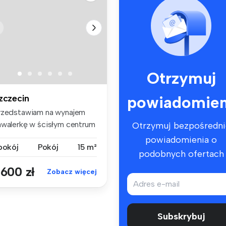
Otrzymuj
powiadomien
zczecin
rzedstawiam na wynajem
awalerkę w ścisłym centrum
Otrzymuj bezpośredni
cze...
powiadomienia o
 pokój
Pokój
15 m²
podobnych ofertach
 600 zł
Zobacz więcej
Subskrybuj