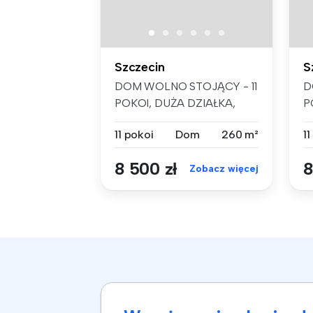
Szczecin
S
DOM WOLNO STOJĄCY - 11
D
POKOI, DUŻA DZIAŁKA,
P
SZCZECIN KIJE...
S
11 pokoi
Dom
260 m²
11
8 500 zł
8
Zobacz więcej