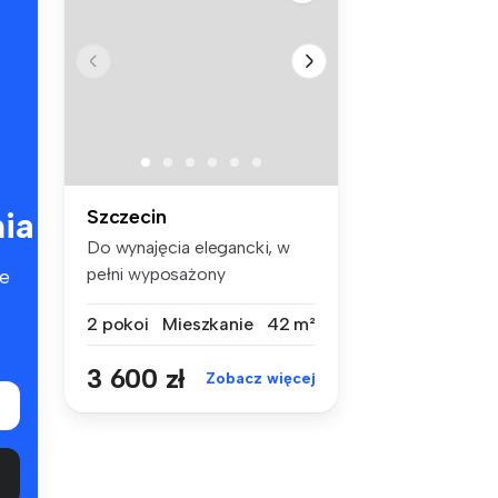
ia
Szczecin
Do wynajęcia elegancki, w
pełni wyposażony
e
apartament o p...
2 pokoi
Mieszkanie
42 m²
3 600 zł
Zobacz więcej