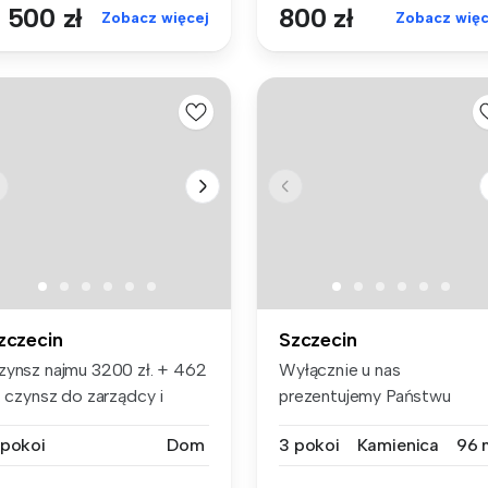
 500 zł
800 zł
Zobacz więcej
Zobacz więc
zczecin
Szczecin
zynsz najmu 3200 zł. + 462
Wyłącznie u nas
. czynsz do zarządcy i
prezentujemy Państwu
di...
ofertę wynajmu 3-pok...
 pokoi
Dom
3 pokoi
Kamienica
96 