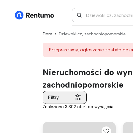
Dom
Dziewoklicz, zachodniopomorskie
Przepraszamy, ogłoszenie zostało deza
Nieruchomości do wyna
zachodniopomorskie
Filtry
Znaleziono 3 302 ofert do wynajęcia