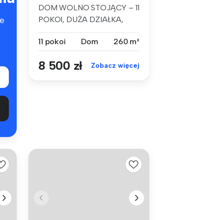
DOM WOLNO STOJĄCY – 11
POKOI, DUŻA DZIAŁKA,
e
SZCZECIN KIJE...
11 pokoi
Dom
260 m²
8 500 zł
Zobacz więcej