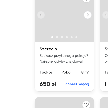
Szczecin
S
Szukasz przytulnego pokoju?
O
Najlepiej gdyby znajdował
p
się...
ko
1 pokój
Pokój
8 m²
1
650 zł
1
Zobacz więcej