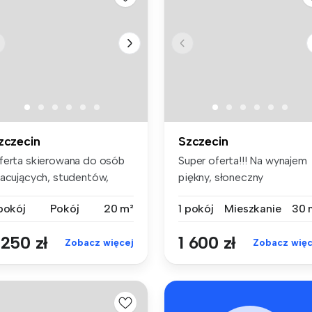
zczecin
Szczecin
ferta skierowana do osób
Super oferta!!! Na wynajem
racujących, studentów,
piękny, słoneczny
biet ...
apartament...
 pokój
Pokój
20 m²
1 pokój
Mieszkanie
30 
 250 zł
1 600 zł
Zobacz więcej
Zobacz więc