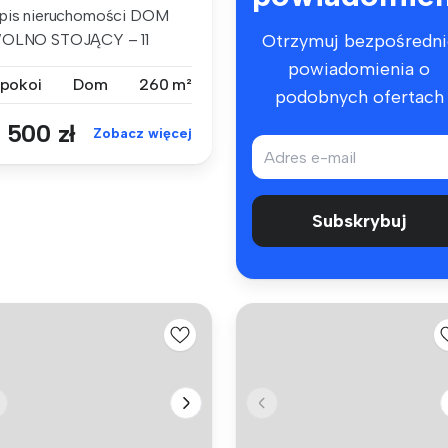
pis nieruchomości DOM
OLNO STOJĄCY – 11
Otrzymuj bezpośredni
OKOI, DUŻA D...
powiadomienia o
 pokoi
Dom
260 m²
podobnych ofertach
 500 zł
Zobacz więcej
Subskrybuj