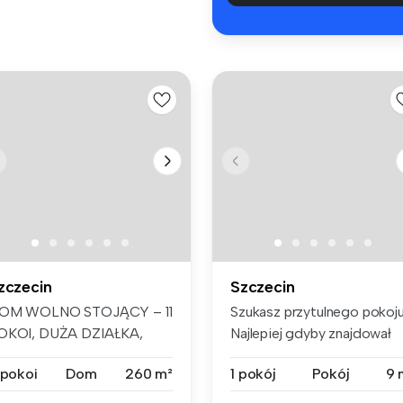
zczecin
Szczecin
OM WOLNO STOJĄCY – 11
Szukasz przytulnego pokoj
OKOI, DUŻA DZIAŁKA,
Najlepiej gdyby znajdował
ZCZECIN KIJE...
się...
 pokoi
Dom
260 m²
1 pokój
Pokój
9 