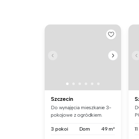
Szczecin
S
Do wynajęcia mieszkanie 3-
D
pokojowe z ogródkiem.
P
Czynsz na...
S
3 pokoi
Dom
49 m²
11