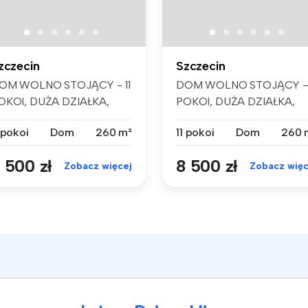
zczecin
Szczecin
OM WOLNO STOJĄCY - 11
DOM WOLNO STOJĄCY – 
OKOI, DUŻA DZIAŁKA,
POKOI, DUŻA DZIAŁKA,
ZCZECIN KIJE...
SZCZECIN KIJE...
 pokoi
Dom
260 m²
11 pokoi
Dom
260 
 500 zł
8 500 zł
Zobacz więcej
Zobacz więc