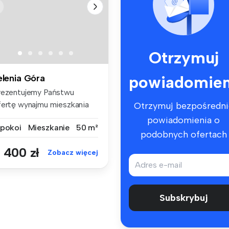
Otrzymuj
powiadomien
elenia Góra
rezentujemy Państwu
fertę wynajmu mieszkania
Otrzymuj bezpośredni
wupokojow...
powiadomienia o
 pokoi
Mieszkanie
50 m²
podobnych ofertach
 400 zł
Zobacz więcej
Subskrybuj