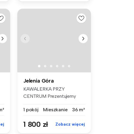
Jelenia Góra
KAWALERKA PRZY
CENTRUM Prezentujemy
Państwu do wynajęci...
m²
1 pokój
Mieszkanie
36 m²
1 800 zł
ej
Zobacz więcej