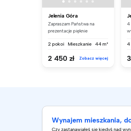
Jelenia Góra
J
Zapraszam Państwa na
4
prezentacje pięknie
w
urządzonego apar...
D
2 pokoi
Mieszkanie
44 m²
4
2 450 zł
3
Zobacz więcej
Wynajem mieszkania, do
Czy zastanawiałeś się kiedyś nad wy