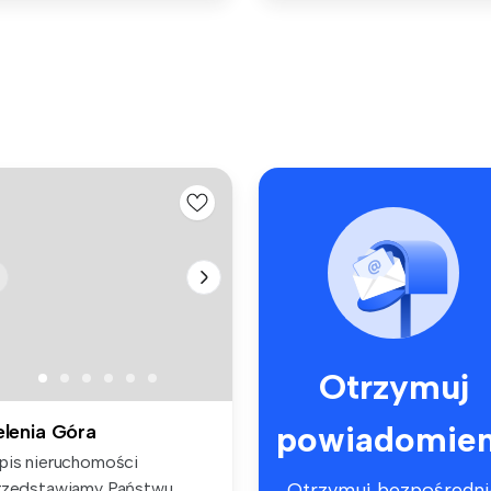
Otrzymuj
powiadomien
elenia Góra
pis nieruchomości
rzedstawiamy Państwu
Otrzymuj bezpośredni