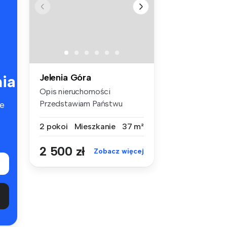
ia
Jelenia Góra
Opis nieruchomości
Przedstawiam Państwu
e
komfortowe mies...
2 pokoi
Mieszkanie
37 m²
2 500 zł
Zobacz więcej