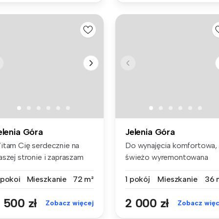
elenia Góra
Jelenia Góra
itam Cię serdecznie na
Do wynajęcia komfortowa,
aszej stronie i zapraszam
świeżo wyremontowana
 zap...
kawalerka (...
 pokoi
Mieszkanie
72 m²
1 pokój
Mieszkanie
36 
 500 zł
2 000 zł
Zobacz więcej
Zobacz więc