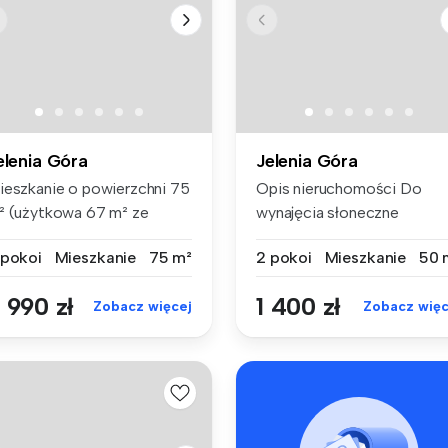
elenia Góra
Jelenia Góra
ieszkanie o powierzchni 75
Opis nieruchomości Do
² (użytkowa 67 m² ze
wynajęcia słoneczne
ględu...
mieszkanie 2-...
 pokoi
Mieszkanie
75 m²
2 pokoi
Mieszkanie
50 
 990 zł
1 400 zł
Zobacz więcej
Zobacz więc