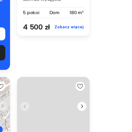
zlokalizowany na t...
5 pokoi
Dom
180 m²
4 500 zł
Zobacz więcej