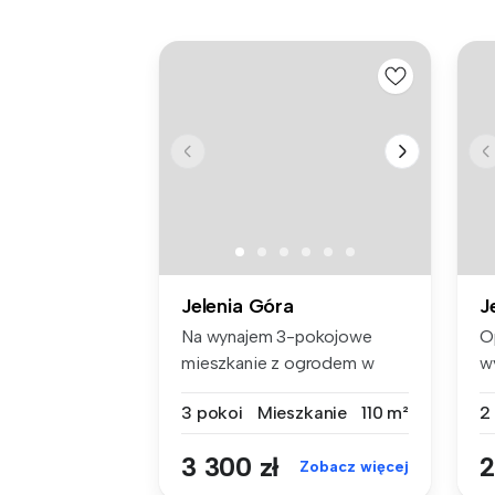
Jelenia Góra
J
Na wynajem 3-pokojowe
O
mieszkanie z ogrodem w
w
Cieplicach!...
ba
3 pokoi
Mieszkanie
110 m²
2
3 300 zł
2
Zobacz więcej