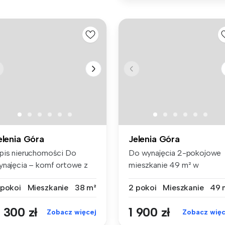
elenia Góra
Jelenia Góra
pis nieruchomości Do
Do wynajęcia 2-pokojowe
ynajęcia – komf ortowe z
mieszkanie 49 m² w
lkone...
klimatycznej k...
 pokoi
Mieszkanie
38 m²
2 pokoi
Mieszkanie
49 
 300 zł
1 900 zł
Zobacz więcej
Zobacz więc