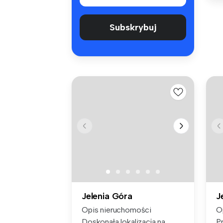
Subskrybuj
Jelenia Góra
J
Opis nieruchomości
O
Doskonała lokalizacja na
P