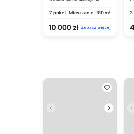
działalność...
n
7 pokoi
Mieszkanie
180 m²
3
10 000 zł
4
Zobacz więcej