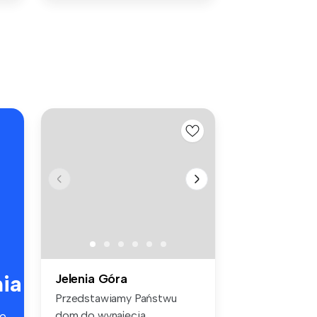
ia
Jelenia Góra
Przedstawiamy Państwu
dom do wynajęcia
e