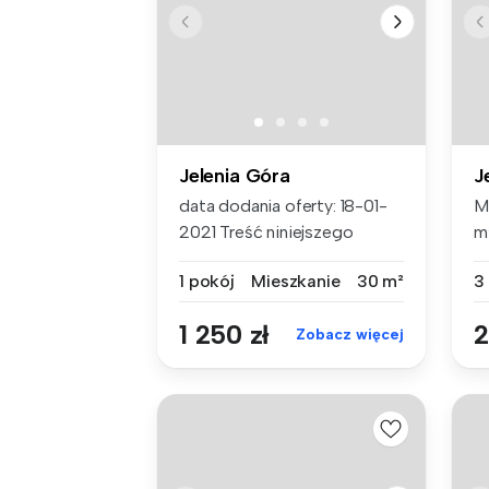
Jelenia Góra
J
data dodania oferty: 18-01-
M
2021 Treść niniejszego
m
ogłosze...
wz
1 pokój
Mieszkanie
30 m²
3
1 250 zł
2
Zobacz więcej