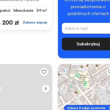
owoczesny, dw...
powiadomienia o
 pokoi
Mieszkanie
59 m²
podobnych ofertach
 200 zł
Zobacz więcej
Subskrybuj