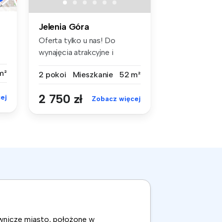
Jelenia Góra
Oferta tylko u nas! Do
wynajęcia atrakcyjne i
rozkładow...
m²
2 pokoi
Mieszkanie
52 m²
2 750 zł
ej
Zobacz więcej
ownicze miasto, położone w