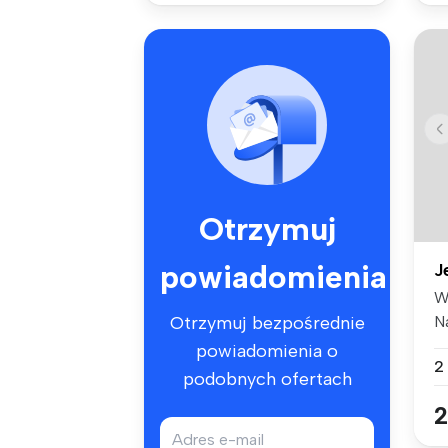
Otrzymuj
powiadomienia
J
W
N
Otrzymuj bezpośrednie
do
powiadomienia o
2
podobnych ofertach
2