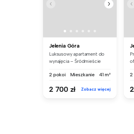
Jelenia Góra
J
Luksusowy apartament do
P
wynajęcia – Śródmieście
o
Jeleniej ...
d
2 pokoi
Mieszkanie
41 m²
2
2 700 zł
2
Zobacz więcej