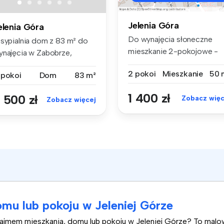
Jelenia Góra
elenia Góra
Do wynajęcia słoneczne
 sypialnia dom z 83 m² do
mieszkanie 2-pokojowe -
ynajęcia w Zabobrze,
Zabobrze I...
OLNOŚLĄ...
2 pokoi
Mieszkanie
50 
 pokoi
Dom
83 m²
1 400 zł
 500 zł
Zobacz więc
Zobacz więcej
mu lub pokoju w Jeleniej Górze
najmem mieszkania, domu lub pokoju w Jeleniej Górze? To mal