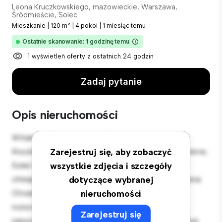
Leona Kruczkowskiego, mazowieckie, Warszawa,
Śródmieście, Solec
Mieszkanie
|
120 m²
|
4 pokoi
|
1 miesiąc temu
Ostatnie skanowanie: 1 godzinę temu
1 wyświetleń oferty z ostatnich 24 godzin
Zadaj pytanie
Opis nieruchomości
Witamy w Twojej nowej miejskiej oazie w Leona
Kruczkowskiego, mazowieckie, Warszawa, Śródmieście,
Zarejestruj się, aby zobaczyć
Solec! Ten nowoczesny apartament z 4 sypialniami
wszystkie zdjęcia i szczegóły
oferuje stylową i przytulną przestrzeń do zamieszkania.
dotyczące wybranej
Otwarta koncepcja układu idealnie nadaje się do
nieruchomości
rozrywki, a elegancka kuchnia jest wyposażona w
Zarejestruj się
najwyższej jakości sprzęt. Dzięki doskonałej lokalizacji