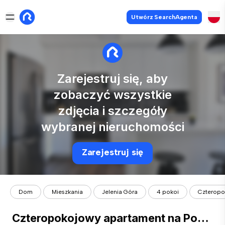
Utwórz SearchAgenta
Zarejestruj się, aby
zobaczyć wszystkie
zdjęcia i szczegóły
wybranej nieruchomości
Zarejestruj się
Dom
Mieszkania
Jelenia Góra
4 pokoi
Czteropok
Czteropokojowy apartament na Powiślu! PATRIA