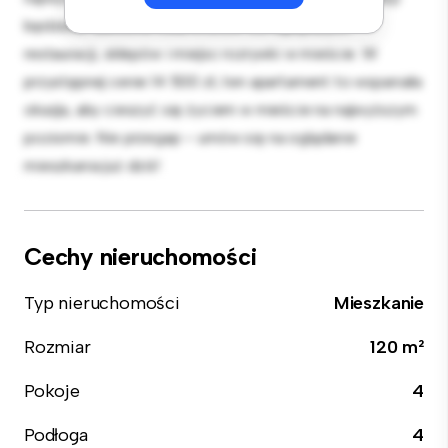
będziesz zaledwie kilka kroków od najlepszych
restauracji, sklepów i miejsc rozrywki w mieście. W
przystępnej cenie 14 500 zł, ten apartament to wspaniała
okazja, aby cieszyć się życiem w mieście na najwyższym
poziomie. Nie przegap – umów się na oglądanie
mieszkania już dziś!
Cechy nieruchomości
Typ nieruchomości
Mieszkanie
Rozmiar
120 m²
Pokoje
4
Podłoga
4