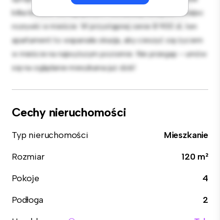
kilka kroków od najlepszych restauracji, sklepów i miejsc
rozrywki w mieście. W przystępnej cenie 8 900 zł, ten
apartament to wspaniała okazja, aby cieszyć się życiem
w mieście na najwyższym poziomie. Nie przegap – umów
się na oglądanie mieszkania już dziś!
Cechy nieruchomości
Typ nieruchomości
Mieszkanie
Rozmiar
120 m²
Pokoje
4
Podłoga
2