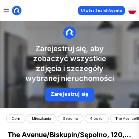
Utwórz SearchAgenta
Zarejestruj się, aby
zobaczyć wszystkie
zdjęcia i szczegóły
wybranej nieruchomości
Zarejestruj się
Dom
Mieszkania
Sepolno
4 pokoi
The Avenue/B
The Avenue/Biskupin/Sępolno, 120,87 mkw/4 pokoje