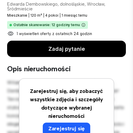
Edwarda Dembowskiego, dolnośląskie, Wrocław,
Śródmieście
Mieszkanie
|
120 m²
|
4 pokoi
|
1 miesiąc temu
Ostatnie skanowanie: 12 godziny temu
1 wyświetleń oferty z ostatnich 24 godzin
Zadaj pytanie
Opis nieruchomości
Witamy w Twojej nowej miejskiej oazie w Edwarda
Dembowskiego, dolnośląskie, Wrocław, Śródmieście!
Zarejestruj się, aby zobaczyć
Ten nowoczesny apartament z 4 sypialniami oferuje
wszystkie zdjęcia i szczegóły
stylową i przytulną przestrzeń do zamieszkania. Otwarta
dotyczące wybranej
koncepcja układu idealnie nadaje się do rozrywki, a
nieruchomości
elegancka kuchnia jest wyposażona w najwyższej jakości
Zarejestruj się
sprzęt. Dzięki doskonałej lokalizacji będziesz zaledwie