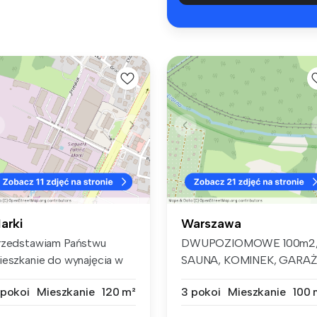
arki
Warszawa
rzedstawiam Państwu
DWUPOZIOMOWE 100m2
ieszkanie do wynajęcia w
SAUNA, KOMINEK, GARA
rkach po...
(English descri...
 pokoi
Mieszkanie
120 m²
3 pokoi
Mieszkanie
100 