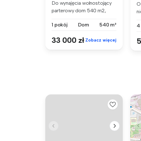
Do wynajęcia wolnostojący
O
parterowy dom 540 m2,
n
posadowio...
Na
1 pokój
Dom
540 m²
4
33 000 zł
5
Zobacz więcej