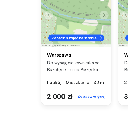
Warszawa
W
Do wynajęcia kawalerka na
D
Białołęce - ulica Pasłęcka
Bi
Opis...
1 pokój
Mieszkanie
32 m²
2
2 000 zł
3
Zobacz więcej