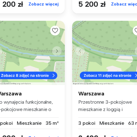
 200 zł
5 200 zł
Zobacz więcej
Zobacz więc
arszawa
Warszawa
o wynajęcia funkcjonalne,
Przestronne 3-pokojowe
-pokojowe mieszkanie o
mieszkanie z loggią i
wier...
parkingiem –...
 pokoi
Mieszkanie
35 m²
3 pokoi
Mieszkanie
63 