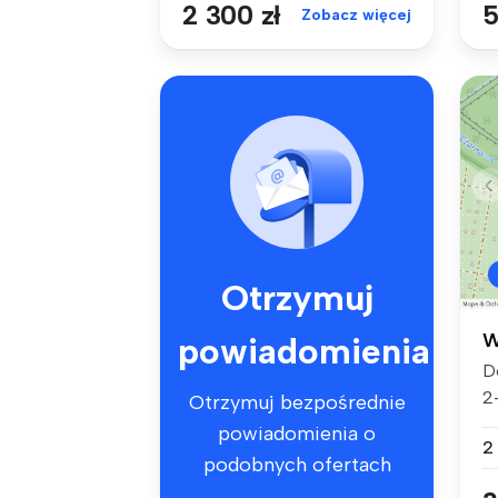
2 300 zł
5
Zobacz więcej
Otrzymuj
W
powiadomienia
D
2
Otrzymuj bezpośrednie
po
powiadomienia o
2
podobnych ofertach