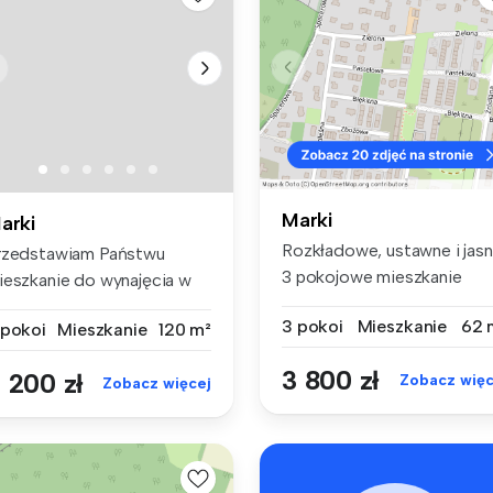
Marki
arki
Rozkładowe, ustawne i jasn
rzedstawiam Państwu
3 pokojowe mieszkanie
ieszkanie do wynajęcia w
(dolny...
rkach po...
3 pokoi
Mieszkanie
62 
 pokoi
Mieszkanie
120 m²
3 800 zł
 200 zł
Zobacz więc
Zobacz więcej