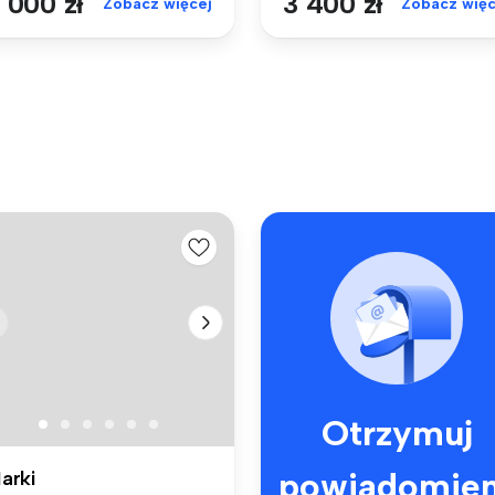
 000 zł
3 400 zł
Zobacz więcej
Zobacz więc
Otrzymuj
powiadomien
arki