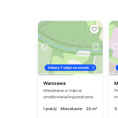
Warszawa
M
Mieszkanie w trakcie
P
umeblowania/wyposarzenia
m
Nowoczesna ...
Ma
1 pokój
Mieszkanie
26 m²
3