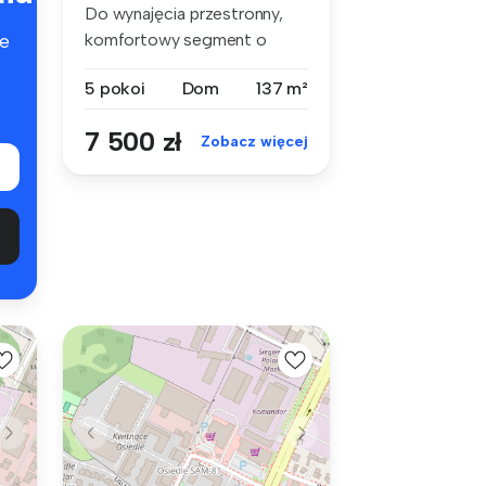
Do wynajęcia przestronny,
komfortowy segment o
e
powierzchn...
5 pokoi
Dom
137 m²
7 500 zł
Zobacz więcej