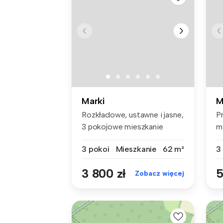
Marki
M
Rozkładowe, ustawne i jasne,
P
3 pokojowe mieszkanie
m
(dolny...
Ma
3 pokoi
Mieszkanie
62 m²
3
3 800 zł
5
Zobacz więcej