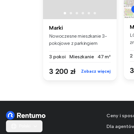
M
Marki
L
Nowoczesne mieszkanie 3-
z
pokojowe z parkingiem
bu
Nieruchomoś...
2
3 pokoi
Mieszkanie
47 m²
3
3 200 zł
Zobacz więcej
Ceny i spos
Polski
Dla agentó