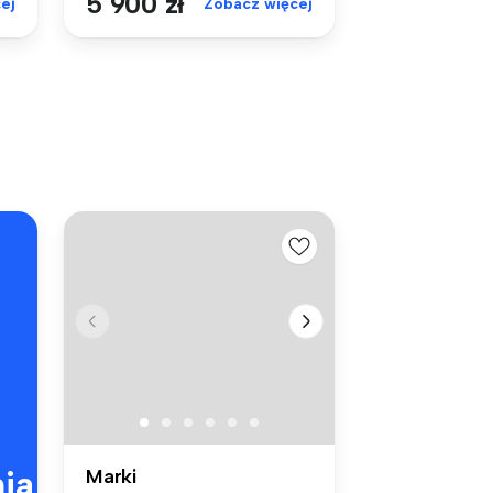
5 900 zł
ej
Zobacz więcej
ia
Marki