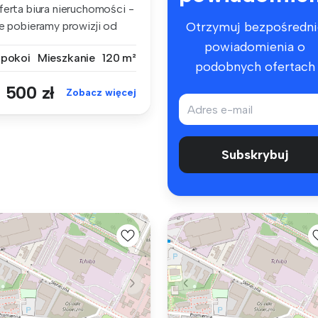
ferta biura nieruchomości -
ie pobieramy prowizji od
Otrzymuj bezpośredni
...
powiadomienia o
 pokoi
Mieszkanie
120 m²
podobnych ofertach
 500 zł
Zobacz więcej
Subskrybuj