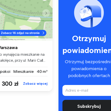
Otrzymuj
arszawa
powiadomien
o wynajęcia mieszkanie na
ałołęce, przy ul. Marii Call...
Otrzymuj bezpośredni
powiadomienia o
 pokoi
Mieszkanie
40 m²
podobnych ofertach
 300 zł
Zobacz więcej
Subskrybuj