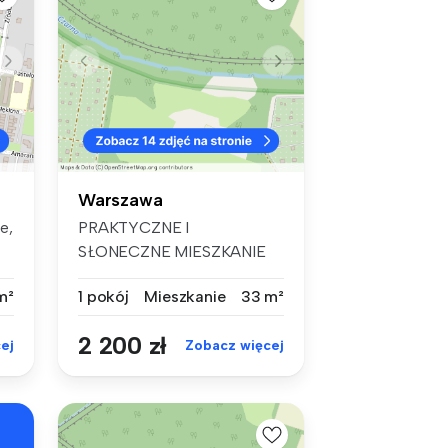
Warszawa
e,
PRAKTYCZNE I
SŁONECZNE MIESZKANIE
NA BIAŁOŁĘCE DUŻA
m²
1 pokój
Mieszkanie
33 m²
WYPOS...
2 200 zł
ej
Zobacz więcej