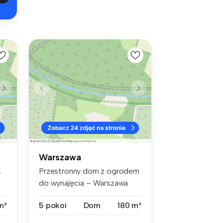
Warszawa
,
Przestronny dom z ogrodem
Ż
do wynajęcia – Warszawa
Płudy, ...
m²
5 pokoi
Dom
180 m²