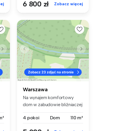
6 800 zł
ej
Zobacz więcej
Warszawa
Na wynajem komfortowy
dom w zabudowie bliźniaczej
o powie...
m²
4 pokoi
Dom
110 m²