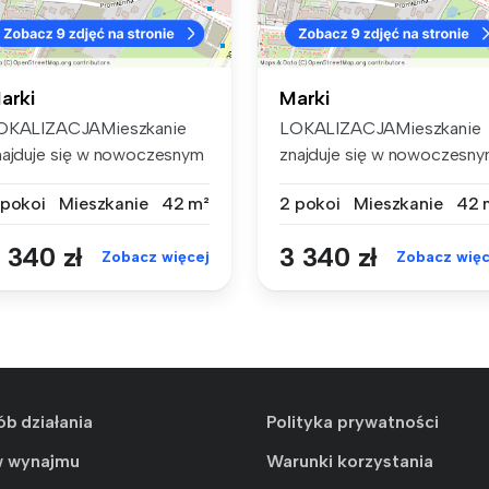
arki
Marki
OKALIZACJAMieszkanie
LOKALIZACJAMieszkanie
najduje się w nowoczesnym
znajduje się w nowoczesn
dynku ...
budynku ...
 pokoi
Mieszkanie
42 m²
2 pokoi
Mieszkanie
42 
 340 zł
3 340 zł
Zobacz więcej
Zobacz więc
ób działania
Polityka prywatności
w wynajmu
Warunki korzystania