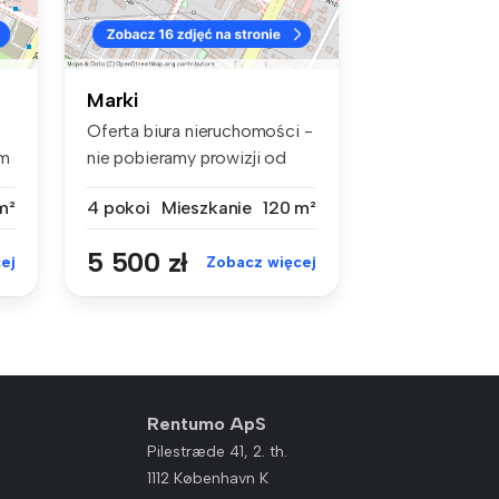
Marki
Oferta biura nieruchomości -
ym
nie pobieramy prowizji od
Na...
m²
4 pokoi
Mieszkanie
120 m²
5 500 zł
ej
Zobacz więcej
Rentumo ApS
Pilestræde 41, 2. th.
1112 København K