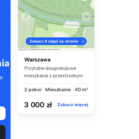
Warszawa
ia
Przytulne dwupokojowe
mieszkanie z przestronnym
e
tarasem –...
2 pokoi
Mieszkanie
40 m²
3 000 zł
Zobacz więcej