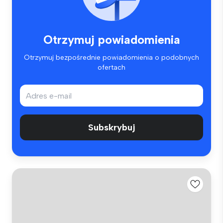
Otrzymuj powiadomienia
Otrzymuj bezpośrednie powiadomienia o podobnych
ofertach
Subskrybuj