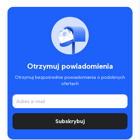
Otrzymuj powiadomienia
Otrzymuj bezpośrednie powiadomienia o podobnych
ofertach
Subskrybuj