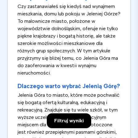
Czy zastanawiałeś się kiedyś nad wynajmem
mieszkania, domu lub pokoju w Jeleniej Górze?
To malownicze miasto, położone w
województwie dolnośląskim, oferuje nie tylko
piękne krajobrazy i bogatą historię, ale także
szerokie możliwości mieszkaniowe dla
różnych grup społecznych. W tym artykule
przyjrzymy się bliżej temu, co Jelenia Góra ma
do zaoferowania w kwestii wynajmu
nieruchomości.
Dlaczego warto wybrać Jelenią Górę?
Jelenia Góra to miasto, które może pochwalić
się bogatą ofertą kulturalną, edukacyjną i
rekreacyjną. Znajduje się tu wiele szkół, w tym
wyższe uczelnie, co czyni je atrakcyjnym
Filtruj wyniki
miejscem dla studentów. Miasto otoczone
jest również przepięknymi pasmami górskimi,