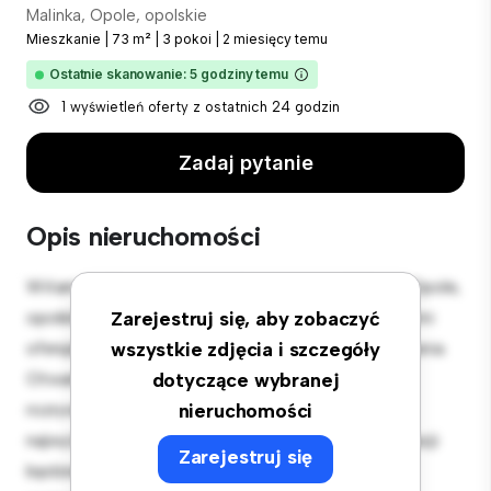
Malinka, Opole, opolskie
Mieszkanie
|
73 m²
|
3 pokoi
|
2 miesięcy temu
Ostatnie skanowanie: 5 godziny temu
1 wyświetleń oferty z ostatnich 24 godzin
Zadaj pytanie
Opis nieruchomości
Witamy w Twojej nowej miejskiej oazie w Malinka, Opole,
opolskie! Ten nowoczesny apartament z 3 sypialniami
Zarejestruj się, aby zobaczyć
oferuje stylową i przytulną przestrzeń do zamieszkania.
wszystkie zdjęcia i szczegóły
Otwarta koncepcja układu idealnie nadaje się do
dotyczące wybranej
rozrywki, a elegancka kuchnia jest wyposażona w
nieruchomości
najwyższej jakości sprzęt. Dzięki doskonałej lokalizacji
Zarejestruj się
będziesz zaledwie kilka kroków od najlepszych