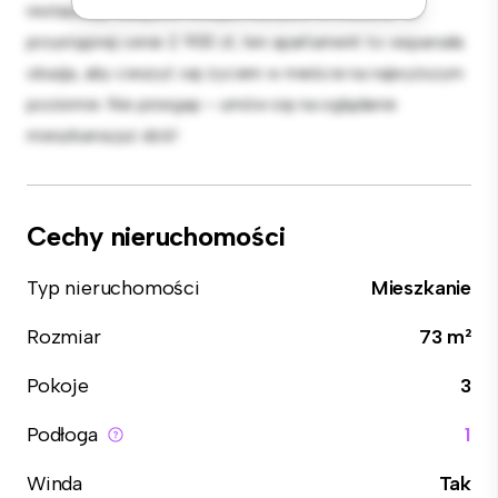
restauracji, sklepów i miejsc rozrywki w mieście. W
przystępnej cenie 2 900 zł, ten apartament to wspaniała
okazja, aby cieszyć się życiem w mieście na najwyższym
poziomie. Nie przegap – umów się na oglądanie
mieszkania już dziś!
Cechy nieruchomości
Typ nieruchomości
Mieszkanie
Rozmiar
73 m²
Pokoje
3
Podłoga
1
Winda
Tak