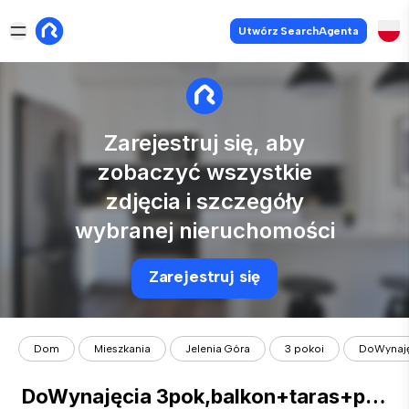
Utwórz SearchAgenta
Zarejestruj się, aby
zobaczyć wszystkie
zdjęcia i szczegóły
wybranej nieruchomości
Zarejestruj się
Dom
Mieszkania
Jelenia Góra
3 pokoi
DoWynajęc
DoWynajęcia 3pok,balkon+taras+pralnia Krzemienieck