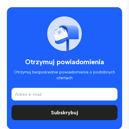
Otrzymuj powiadomienia
Otrzymuj bezpośrednie powiadomienia o podobnych
ofertach
Subskrybuj