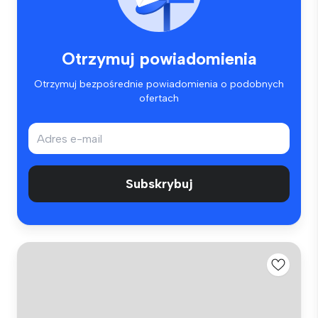
Otrzymuj powiadomienia
Otrzymuj bezpośrednie powiadomienia o podobnych
ofertach
Subskrybuj