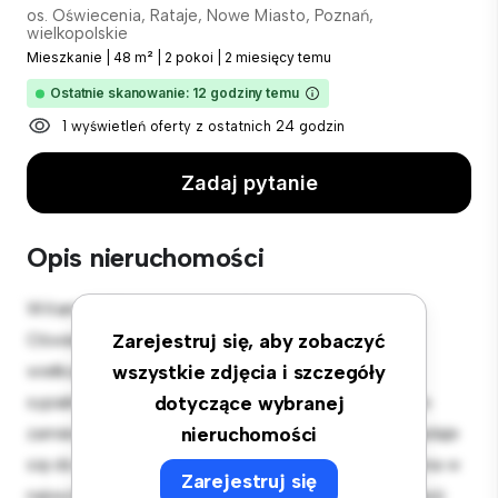
os. Oświecenia, Rataje, Nowe Miasto, Poznań,
wielkopolskie
Mieszkanie
|
48 m²
|
2 pokoi
|
2 miesięcy temu
Ostatnie skanowanie: 12 godziny temu
1 wyświetleń oferty z ostatnich 24 godzin
Zadaj pytanie
Opis nieruchomości
Witamy w Twojej nowej miejskiej oazie w os.
Oświecenia, Rataje, Nowe Miasto, Poznań,
Zarejestruj się, aby zobaczyć
wielkopolskie! Ten nowoczesny apartament z 2
wszystkie zdjęcia i szczegóły
sypialniami oferuje stylową i przytulną przestrzeń do
dotyczące wybranej
zamieszkania. Otwarta koncepcja układu idealnie nadaje
nieruchomości
się do rozrywki, a elegancka kuchnia jest wyposażona w
Zarejestruj się
najwyższej jakości sprzęt. Dzięki doskonałej lokalizacji