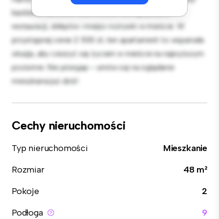
będziesz zaledwie kilka kroków od najlepszych
restauracji, sklepów i miejsc rozrywki w mieście. W
przystępnej cenie 2 500 zł, ten apartament to wspaniała
okazja, aby cieszyć się życiem w mieście na najwyższym
poziomie. Nie przegap – umów się na oglądanie
mieszkania już dziś!
Cechy nieruchomości
Typ nieruchomości
Mieszkanie
Rozmiar
48 m²
Pokoje
2
Podłoga
9