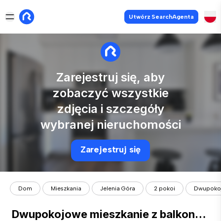
Utwórz SearchAgenta
Zarejestruj się, aby
zobaczyć wszystkie
zdjęcia i szczegóły
wybranej nieruchomości
Zarejestruj się
Dom
Mieszkania
Jelenia Góra
2 pokoi
Dwupokoj
Dwupokojowe mieszkanie z balkonem - Os. Oświecenia