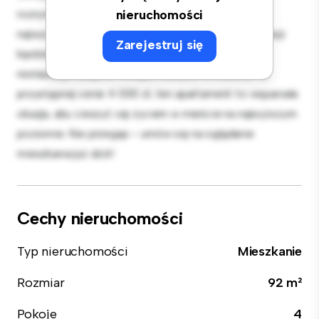
rozrywki, a elegancka kuchnia jest wyposażona w
nieruchomości
najwyższej jakości sprzęt. Dzięki doskonałej lokalizacji
Zarejestruj się
będziesz zaledwie kilka kroków od najlepszych
restauracji, sklepów i miejsc rozrywki w mieście. W
przystępnej cenie 4 000 zł, ten apartament to wspaniała
okazja, aby cieszyć się życiem w mieście na najwyższym
poziomie. Nie przegap – umów się na oglądanie
mieszkania już dziś!
Cechy nieruchomości
Typ nieruchomości
Mieszkanie
Rozmiar
92 m²
Pokoje
4