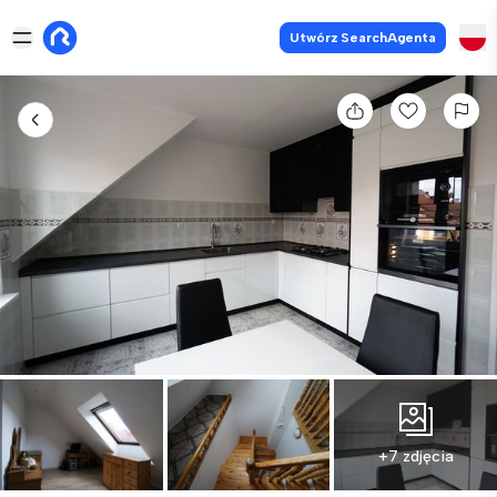
Utwórz SearchAgenta
+7 zdjęcia