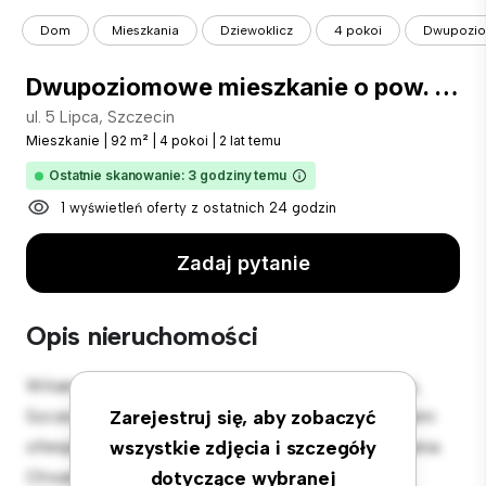
Dom
Mieszkania
Dziewoklicz
4 pokoi
Dwupoziom
Dwupoziomowe mieszkanie o pow. 92,80, 4-pokoje.
ul. 5 Lipca, Szczecin
Mieszkanie
|
92 m²
|
4 pokoi
|
2 lat temu
Ostatnie skanowanie: 3 godziny temu
1 wyświetleń oferty z ostatnich 24 godzin
Zadaj pytanie
Opis nieruchomości
Witamy w Twojej nowej miejskiej oazie w ul. 5 Lipca,
Szczecin! Ten nowoczesny apartament z 4 sypialniami
Zarejestruj się, aby zobaczyć
oferuje stylową i przytulną przestrzeń do zamieszkania.
wszystkie zdjęcia i szczegóły
Otwarta koncepcja układu idealnie nadaje się do
dotyczące wybranej