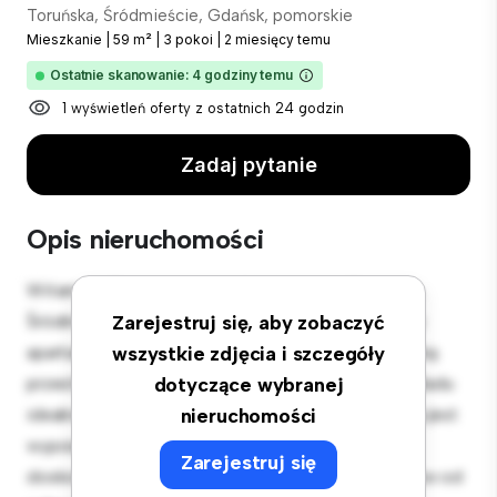
Toruńska, Śródmieście, Gdańsk, pomorskie
Mieszkanie
|
59 m²
|
3 pokoi
|
2 miesięcy temu
Ostatnie skanowanie: 4 godziny temu
1 wyświetleń oferty z ostatnich 24 godzin
Zadaj pytanie
Opis nieruchomości
Witamy w Twojej nowej miejskiej oazie w Toruńska,
Śródmieście, Gdańsk, pomorskie! Ten nowoczesny
Zarejestruj się, aby zobaczyć
apartament z 3 sypialniami oferuje stylową i przytulną
wszystkie zdjęcia i szczegóły
przestrzeń do zamieszkania. Otwarta koncepcja układu
dotyczące wybranej
idealnie nadaje się do rozrywki, a elegancka kuchnia jest
nieruchomości
wyposażona w najwyższej jakości sprzęt. Dzięki
Zarejestruj się
doskonałej lokalizacji będziesz zaledwie kilka kroków od