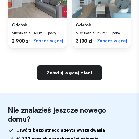
Gdańsk
Gdańsk
Mieszkanie
|
40 m²
|
1 pokój
Mieszkanie
|
59 m²
|
3 pokoi
2 900 zł
Zobacz więcej
3 100 zł
Zobacz więcej
Załaduj więcej ofert
Nie znalazłeś jeszcze nowego
domu?
Utwórz bezpłatnego agenta wyszukiwania
+1 700 nowych nieruchomości dziennie