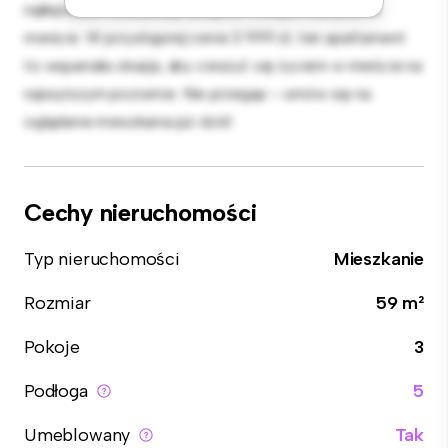
najlepszych restauracji, sklepów i miejsc rozrywki w
mieście. W przystępnej cenie 3 999 zł, ten apartament
to wspaniała okazja, aby cieszyć się życiem w mieście na
najwyższym poziomie. Nie przegap – umów się na
oglądanie mieszkania już dziś!
Cechy nieruchomości
Typ nieruchomości
Mieszkanie
Rozmiar
59 m²
Pokoje
3
Podłoga
5
Umeblowany
Tak