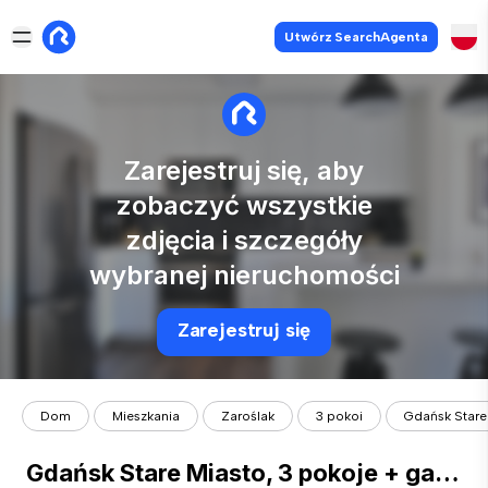
Utwórz SearchAgenta
Zarejestruj się, aby
zobaczyć wszystkie
zdjęcia i szczegóły
wybranej nieruchomości
Zarejestruj się
Dom
Mieszkania
Zaroślak
3 pokoi
Gdańsk Stare 
Gdańsk Stare Miasto, 3 pokoje + garaż, Aura