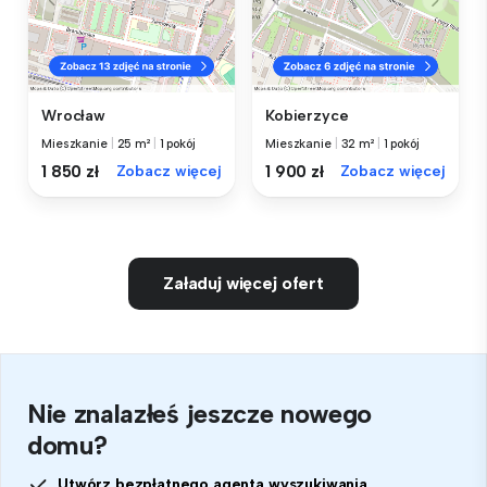
Wrocław
Kobierzyce
Mieszkanie
|
25 m²
|
1 pokój
Mieszkanie
|
32 m²
|
1 pokój
1 850 zł
Zobacz więcej
1 900 zł
Zobacz więcej
Załaduj więcej ofert
Nie znalazłeś jeszcze nowego
domu?
Utwórz bezpłatnego agenta wyszukiwania