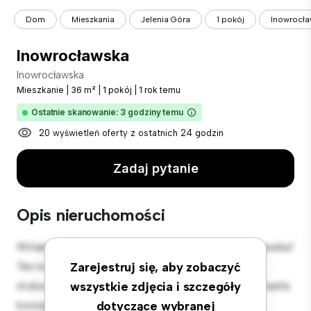
Dom
Mieszkania
Jelenia Góra
1 pokój
Inowrocł
Inowrocławska
Inowrocławska
Mieszkanie
|
36 m²
|
1 pokój
|
1 rok temu
Ostatnie skanowanie: 3 godziny temu
20 wyświetleń oferty z ostatnich 24 godzin
Zadaj pytanie
Opis nieruchomości
Witamy w Twojej nowej miejskiej oazie w Inowrocławska!
Ten nowoczesny apartament z 1 sypialniami oferuje
Zarejestruj się, aby zobaczyć
stylową i przytulną przestrzeń do zamieszkania. Otwarta
wszystkie zdjęcia i szczegóły
koncepcja układu idealnie nadaje się do rozrywki, a
dotyczące wybranej