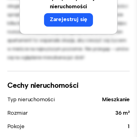
elegancka kuchnia jest wyposażona w najwyższej jakości
nieruchomości
sprzęt. Dzięki doskonałej lokalizacji będziesz zaledwie
Zarejestruj się
kilka kroków od najlepszych restauracji, sklepów i miejsc
rozrywki w mieście. W przystępnej cenie 2 000 zł, ten
apartament to wspaniała okazja, aby cieszyć się życiem
w mieście na najwyższym poziomie. Nie przegap – umów
się na oglądanie mieszkania już dziś!
Cechy nieruchomości
Typ nieruchomości
Mieszkanie
Rozmiar
36 m²
Pokoje
1