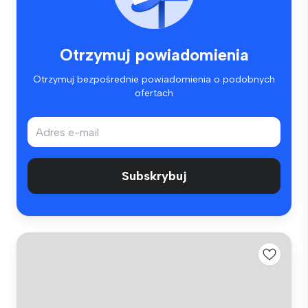
Otrzymuj powiadomienia
Otrzymuj bezpośrednie powiadomienia o podobnych
ofertach
Subskrybuj