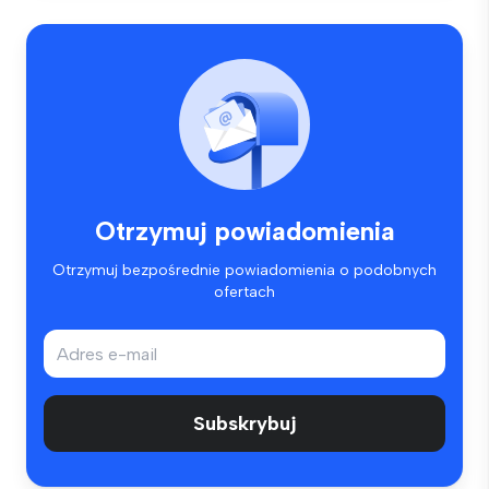
Otrzymuj powiadomienia
Otrzymuj bezpośrednie powiadomienia o podobnych
ofertach
Subskrybuj