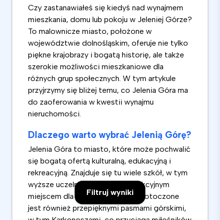
Czy zastanawiałeś się kiedyś nad wynajmem
mieszkania, domu lub pokoju w Jeleniej Górze?
To malownicze miasto, położone w
województwie dolnośląskim, oferuje nie tylko
piękne krajobrazy i bogatą historię, ale także
szerokie możliwości mieszkaniowe dla
różnych grup społecznych. W tym artykule
przyjrzymy się bliżej temu, co Jelenia Góra ma
do zaoferowania w kwestii wynajmu
nieruchomości.
Dlaczego warto wybrać Jelenią Górę?
Jelenia Góra to miasto, które może pochwalić
się bogatą ofertą kulturalną, edukacyjną i
rekreacyjną. Znajduje się tu wiele szkół, w tym
wyższe uczelnie, co czyni je atrakcyjnym
Filtruj wyniki
miejscem dla studentów. Miasto otoczone
jest również przepięknymi pasmami górskimi,
w tym Karkonoszami, co przyciąga miłośników