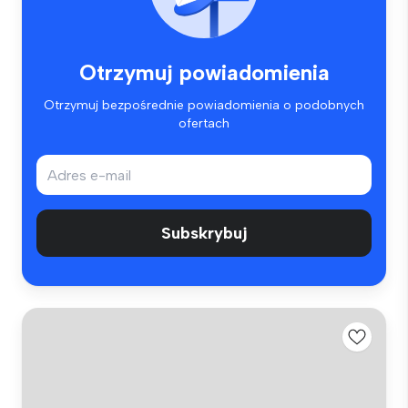
Otrzymuj powiadomienia
Otrzymuj bezpośrednie powiadomienia o podobnych
ofertach
Subskrybuj