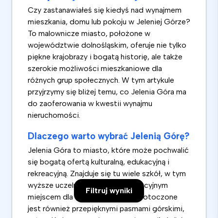
Czy zastanawiałeś się kiedyś nad wynajmem
mieszkania, domu lub pokoju w Jeleniej Górze?
To malownicze miasto, położone w
województwie dolnośląskim, oferuje nie tylko
piękne krajobrazy i bogatą historię, ale także
szerokie możliwości mieszkaniowe dla
różnych grup społecznych. W tym artykule
przyjrzymy się bliżej temu, co Jelenia Góra ma
do zaoferowania w kwestii wynajmu
nieruchomości.
Dlaczego warto wybrać Jelenią Górę?
Jelenia Góra to miasto, które może pochwalić
się bogatą ofertą kulturalną, edukacyjną i
rekreacyjną. Znajduje się tu wiele szkół, w tym
wyższe uczelnie, co czyni je atrakcyjnym
Filtruj wyniki
miejscem dla studentów. Miasto otoczone
jest również przepięknymi pasmami górskimi,