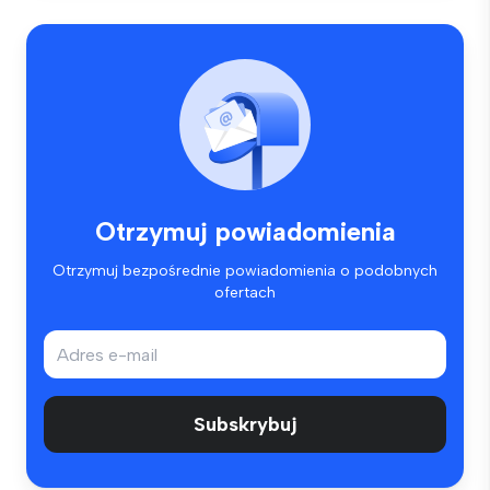
Otrzymuj powiadomienia
Otrzymuj bezpośrednie powiadomienia o podobnych
ofertach
Subskrybuj