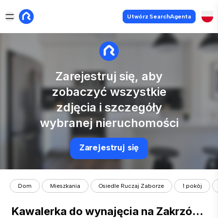
Utwórz SearchAgenta
Zarejestruj się, aby
zobaczyć wszystkie
zdjęcia i szczegóły
wybranej nieruchomości
Zarejestruj się
Dom
Mieszkania
Osiedle Ruczaj Zaborze
1 pokój
Kawalerka do wynajęcia na Zakrzówku bezpośrednio od właściciela.