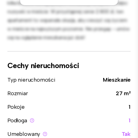
kilka kroków od najlepszych restauracji, sklepów i miejsc
rozrywki w mieście. W przystępnej cenie 2 800 zł, ten
apartament to wspaniała okazja, aby cieszyć się życiem
w mieście na najwyższym poziomie. Nie przegap – umów
się na oglądanie mieszkania już dziś!
Cechy nieruchomości
Typ nieruchomości
Mieszkanie
Rozmiar
27 m²
Pokoje
1
Podłoga
1
Umeblowany
Tak