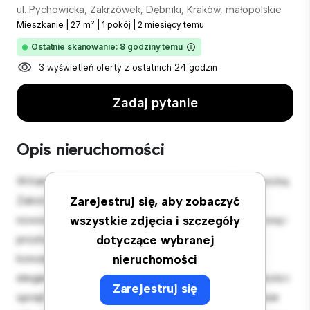
ul. Pychowicka, Zakrzówek, Dębniki, Kraków, małopolskie
Mieszkanie
|
27 m²
|
1 pokój
|
2 miesięcy temu
Ostatnie skanowanie: 8 godziny temu
3 wyświetleń oferty z ostatnich 24 godzin
Zadaj pytanie
Opis nieruchomości
Witamy w Twojej nowej miejskiej oazie w ul. Pychowicka,
Zakrzówek, Dębniki, Kraków, małopolskie! Ten
Zarejestruj się, aby zobaczyć
nowoczesny apartament z 1 sypialniami oferuje stylową i
wszystkie zdjęcia i szczegóły
przytulną przestrzeń do zamieszkania. Otwarta
dotyczące wybranej
koncepcja układu idealnie nadaje się do rozrywki, a
nieruchomości
elegancka kuchnia jest wyposażona w najwyższej jakości
Zarejestruj się
sprzęt. Dzięki doskonałej lokalizacji będziesz zaledwie