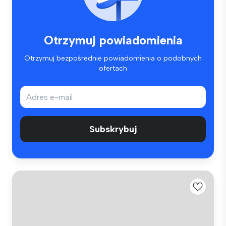
Otrzymuj powiadomienia
Otrzymuj bezpośrednie powiadomienia o podobnych
ofertach
Subskrybuj