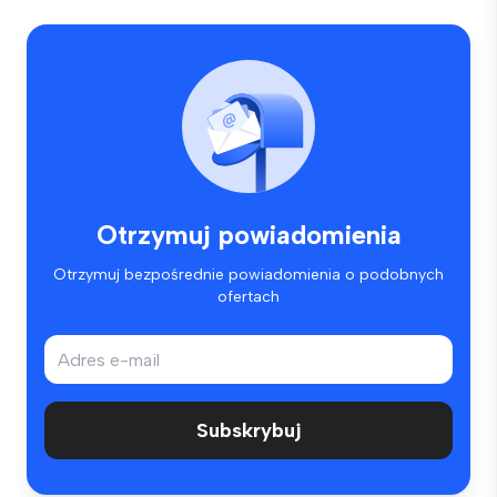
Otrzymuj powiadomienia
Otrzymuj bezpośrednie powiadomienia o podobnych
ofertach
Subskrybuj