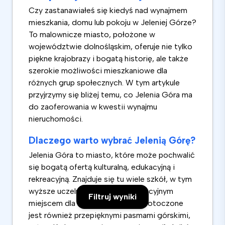
Czy zastanawiałeś się kiedyś nad wynajmem
mieszkania, domu lub pokoju w Jeleniej Górze?
To malownicze miasto, położone w
województwie dolnośląskim, oferuje nie tylko
piękne krajobrazy i bogatą historię, ale także
szerokie możliwości mieszkaniowe dla
różnych grup społecznych. W tym artykule
przyjrzymy się bliżej temu, co Jelenia Góra ma
do zaoferowania w kwestii wynajmu
nieruchomości.
Dlaczego warto wybrać Jelenią Górę?
Jelenia Góra to miasto, które może pochwalić
się bogatą ofertą kulturalną, edukacyjną i
rekreacyjną. Znajduje się tu wiele szkół, w tym
wyższe uczelnie, co czyni je atrakcyjnym
Filtruj wyniki
miejscem dla studentów. Miasto otoczone
jest również przepięknymi pasmami górskimi,