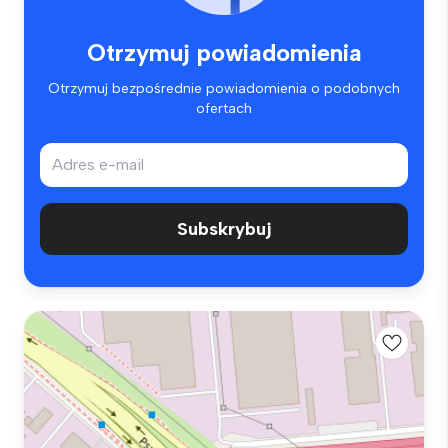
Otrzymuj powiadomienia
Otrzymuj bezpośrednie powiadomienia o podobnych
ofertach
Subskrybuj