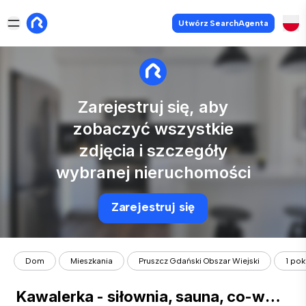
Utwórz SearchAgenta
Zarejestruj się, aby
zobaczyć wszystkie
zdjęcia i szczegóły
wybranej nieruchomości
Zarejestruj się
Dom
Mieszkania
Pruszcz Gdański Obszar Wiejski
1 pok
Kawalerka - siłownia, sauna, co-working | całoroczny najem