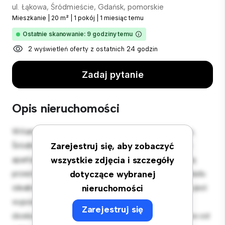
ul. Łąkowa, Śródmieście, Gdańsk, pomorskie
Mieszkanie
|
20 m²
|
1 pokój
|
1 miesiąc temu
Ostatnie skanowanie: 9 godziny temu
2 wyświetleń oferty z ostatnich 24 godzin
Zadaj pytanie
Opis nieruchomości
Witamy w Twojej nowej miejskiej oazie w ul. Łąkowa,
Śródmieście, Gdańsk, pomorskie! Ten nowoczesny
Zarejestruj się, aby zobaczyć
apartament z 1 sypialniami oferuje stylową i przytulną
wszystkie zdjęcia i szczegóły
przestrzeń do zamieszkania. Otwarta koncepcja układu
dotyczące wybranej
idealnie nadaje się do rozrywki, a elegancka kuchnia jest
nieruchomości
wyposażona w najwyższej jakości sprzęt. Dzięki
Zarejestruj się
doskonałej lokalizacji będziesz zaledwie kilka kroków od