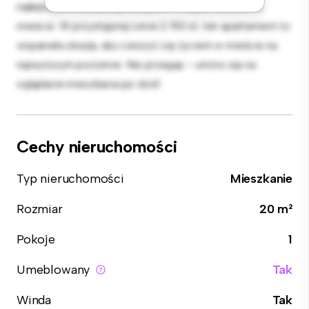
najlepszych restauracji, sklepów i miejsc rozrywki w
mieście. W przystępnej cenie 2 150 zł, ten apartament to
wspaniała okazja, aby cieszyć się życiem w mieście na
najwyższym poziomie. Nie przegap – umów się na
oglądanie mieszkania już dziś!
Cechy nieruchomości
Typ nieruchomości
Mieszkanie
Rozmiar
20 m²
Pokoje
1
Umeblowany
Tak
Winda
Tak