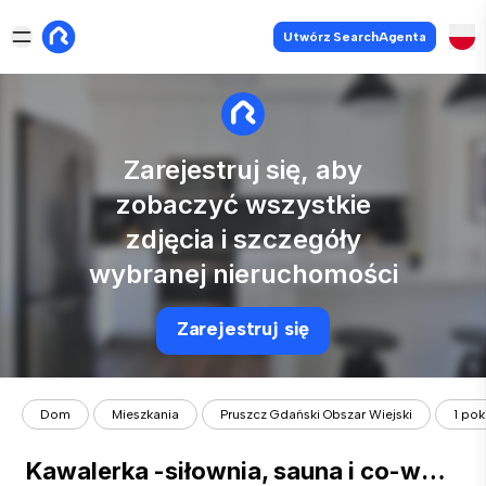
Utwórz SearchAgenta
Zarejestruj się, aby
zobaczyć wszystkie
zdjęcia i szczegóły
wybranej nieruchomości
Zarejestruj się
Dom
Mieszkania
Pruszcz Gdański Obszar Wiejski
1 pok
Kawalerka -siłownia, sauna i co-working | całoroczny najem