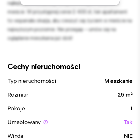
najlepszych restauracji, sklepów i miejsc rozrywki w
mieście. W przystępnej cenie 2 400 zł, ten apartament
to wspaniała okazja, aby cieszyć się życiem w mieście na
najwyższym poziomie. Nie przegap – umów się na
oglądanie mieszkania już dziś!
Cechy nieruchomości
Typ nieruchomości
Mieszkanie
Rozmiar
25 m²
Pokoje
1
Umeblowany
Tak
Winda
NIE