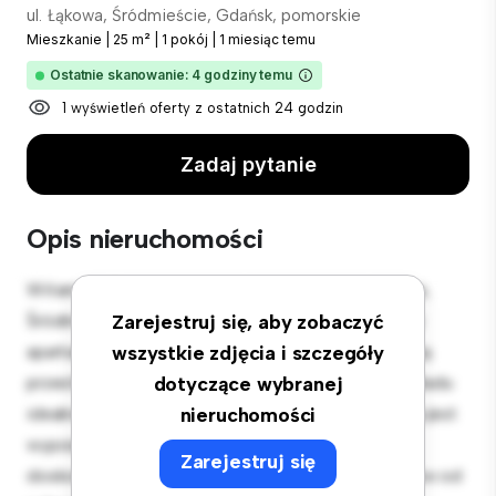
ul. Łąkowa, Śródmieście, Gdańsk, pomorskie
Mieszkanie
|
25 m²
|
1 pokój
|
1 miesiąc temu
Ostatnie skanowanie: 4 godziny temu
1 wyświetleń oferty z ostatnich 24 godzin
Zadaj pytanie
Opis nieruchomości
Witamy w Twojej nowej miejskiej oazie w ul. Łąkowa,
Śródmieście, Gdańsk, pomorskie! Ten nowoczesny
Zarejestruj się, aby zobaczyć
apartament z 1 sypialniami oferuje stylową i przytulną
wszystkie zdjęcia i szczegóły
przestrzeń do zamieszkania. Otwarta koncepcja układu
dotyczące wybranej
idealnie nadaje się do rozrywki, a elegancka kuchnia jest
nieruchomości
wyposażona w najwyższej jakości sprzęt. Dzięki
Zarejestruj się
doskonałej lokalizacji będziesz zaledwie kilka kroków od