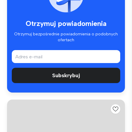
Otrzymuj powiadomienia
Otrzymuj bezpośrednie powiadomienia o podobnych
ofertach
Subskrybuj