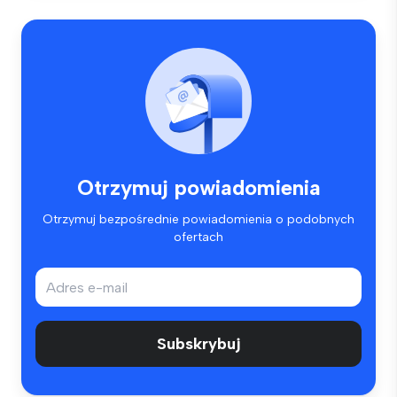
Otrzymuj powiadomienia
Otrzymuj bezpośrednie powiadomienia o podobnych
ofertach
Subskrybuj