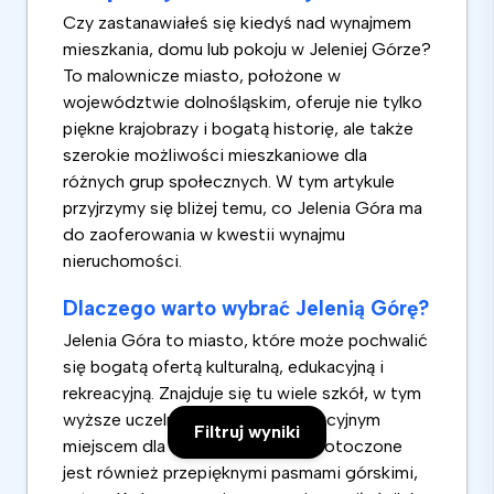
Czy zastanawiałeś się kiedyś nad wynajmem
mieszkania, domu lub pokoju w Jeleniej Górze?
To malownicze miasto, położone w
województwie dolnośląskim, oferuje nie tylko
piękne krajobrazy i bogatą historię, ale także
szerokie możliwości mieszkaniowe dla
różnych grup społecznych. W tym artykule
przyjrzymy się bliżej temu, co Jelenia Góra ma
do zaoferowania w kwestii wynajmu
nieruchomości.
Dlaczego warto wybrać Jelenią Górę?
Jelenia Góra to miasto, które może pochwalić
się bogatą ofertą kulturalną, edukacyjną i
rekreacyjną. Znajduje się tu wiele szkół, w tym
wyższe uczelnie, co czyni je atrakcyjnym
Filtruj wyniki
miejscem dla studentów. Miasto otoczone
jest również przepięknymi pasmami górskimi,