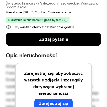
Świętego Franciszka Salezego, mazowieckie, Warszawa,
Śródmieście
Mieszkanie
|
56 m²
|
2 pokoi
|
2 miesięcy temu
Ostatnie skanowanie: 2 godziny temu
1 wyświetleń oferty z ostatnich 24 godzin
Zadaj pytanie
Opis nieruchomości
Witamy w Twojej nowej miejskiej oazie w Świętego
Franciszka Salezego, mazowieckie, Warszawa,
Zarejestruj się, aby zobaczyć
Śródmieście! Ten nowoczesny apartament z 2
wszystkie zdjęcia i szczegóły
sypialniami oferuje stylową i przytulną przestrzeń do
dotyczące wybranej
zamieszkania. Otwarta koncepcja układu idealnie nadaje
nieruchomości
się do rozrywki, a elegancka kuchnia jest wyposażona w
Zarejestruj się
najwyższej jakości sprzęt. Dzięki doskonałej lokalizacji