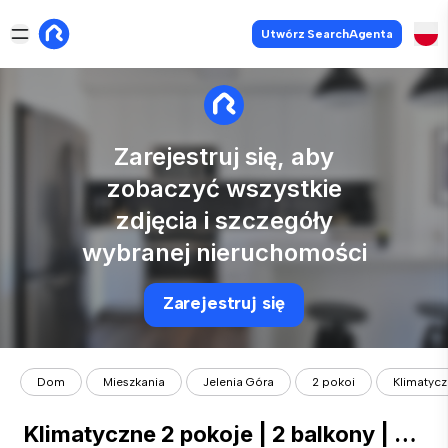
Utwórz SearchAgenta
Zarejestruj się, aby
zobaczyć wszystkie
zdjęcia i szczegóły
wybranej nieruchomości
Zarejestruj się
Dom
Mieszkania
Jelenia Góra
2 pokoi
Klimatyczn
Klimatyczne 2 pokoje | 2 balkony | Powiśle