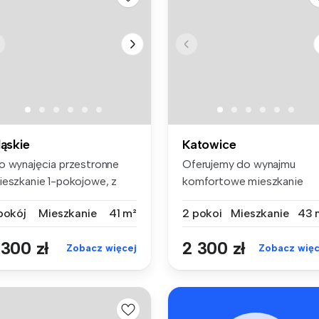
ląskie
Katowice
o wynajęcia przestronne
Oferujemy do wynajmu
ieszkanie 1-pokojowe, z
komfortowe mieszkanie
żą os...
dwupokojowe us...
 pokój
Mieszkanie
41 m²
2 pokoi
Mieszkanie
43 
 300 zł
2 300 zł
Zobacz więcej
Zobacz więc