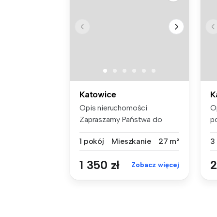
Katowice
K
Opis nieruchomości
O
Zapraszamy Państwa do
p
zapoznania się...
po
1 pokój
Mieszkanie
27 m²
3
1 350 zł
2
Zobacz więcej