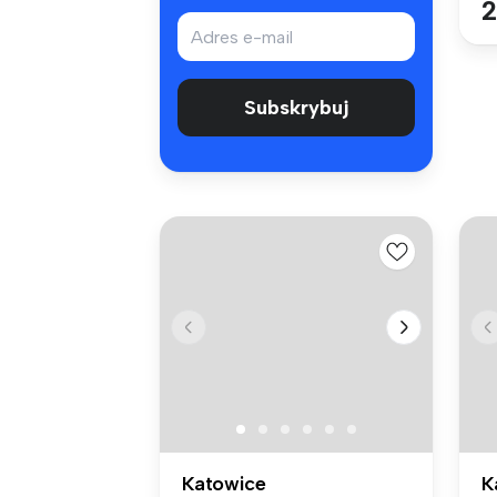
2
Subskrybuj
Katowice
K