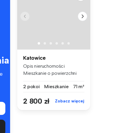
ia
Katowice
Opis nieruchomości
Mieszkanie o powierzchni
e
71,5m2 usyt...
2 pokoi
Mieszkanie
71 m²
2 800 zł
Zobacz więcej