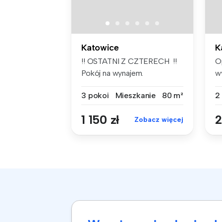
Katowice
K
!! OSTATNI Z CZTERECH !!
O
Pokój na wynajem.
w
Śródmieście ...
p
3 pokoi
Mieszkanie
80 m²
2
1 150 zł
2
Zobacz więcej