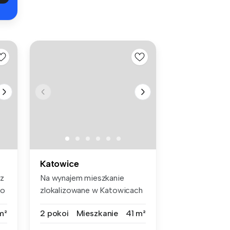
Katowice
sz
Na wynajem mieszkanie
go
zlokalizowane w Katowicach
na Osied...
m²
2 pokoi
Mieszkanie
41 m²