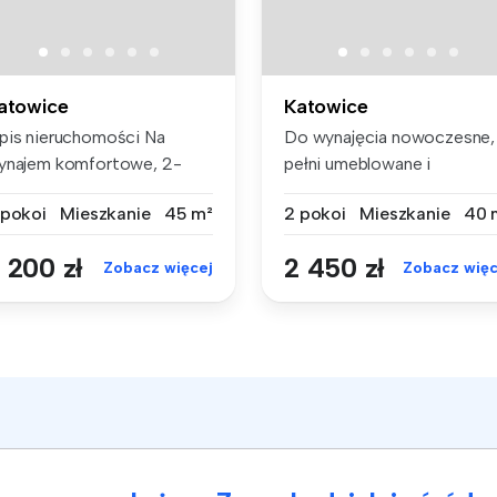
atowice
Katowice
pis nieruchomości Na
Do wynajęcia nowoczesne,
ynajem komfortowe, 2-
pełni umeblowane i
okojowe mi...
wyposażone ...
 pokoi
Mieszkanie
45 m²
2 pokoi
Mieszkanie
40 
 200 zł
2 450 zł
Zobacz więcej
Zobacz więc