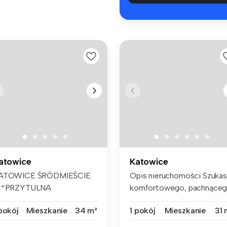
atowice
Katowice
ATOWICE ŚRÓDMIEŚCIE
Opis nieruchomości Szuka
**PRZYTULNA
komfortowego, pachnące
AWALERKA*** PO REM...
now...
 pokój
Mieszkanie
34 m²
1 pokój
Mieszkanie
31 