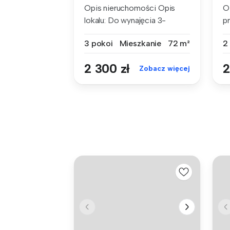
Opis nieruchomości Opis
O
lokalu: Do wynajęcia 3-
p
pokojo...
mi
3 pokoi
Mieszkanie
72 m²
2
2 300 zł
2
Zobacz więcej