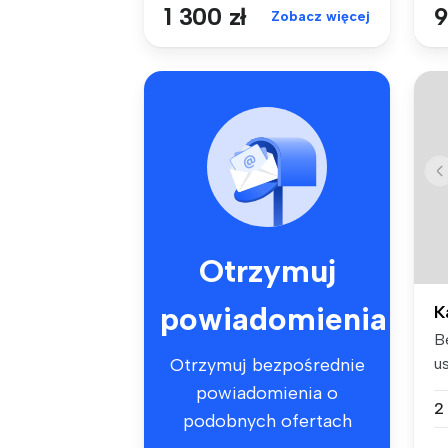
1 300 zł
9
Zobacz więcej
Otrzymuj
powiadomienia
K
B
u
Otrzymuj bezpośrednie
pi
powiadomienia o
2
podobnych ofertach