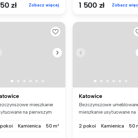
50 zł
1 500 zł
Zobacz więcej
Zobacz więc
atowice
Katowice
ezczynszowe mieszkanie
Bezczynszowe umeblowan
sytuowane na pierwszym
mieszkanie usytuowane na
ętrze k...
parterze...
 pokoi
Kamienica
50 m²
2 pokoi
Kamienica
50 