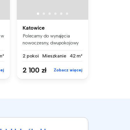
Katowice
 w
Polecamy do wynajęcia
nowoczesny, dwupokojowy
apartament ...
m²
2 pokoi
Mieszkanie
42 m²
2 100 zł
ej
Zobacz więcej