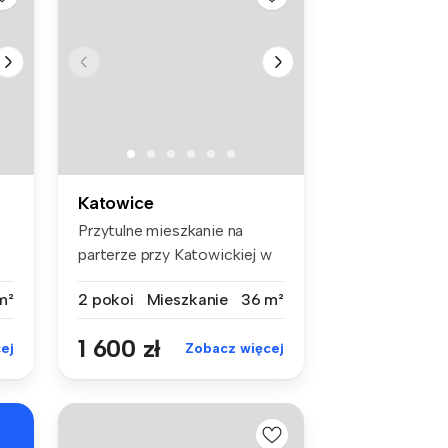
Katowice
Przytulne mieszkanie na
parterze przy Katowickiej w
Katow...
m²
2 pokoi
Mieszkanie
36 m²
1 600 zł
ej
Zobacz więcej