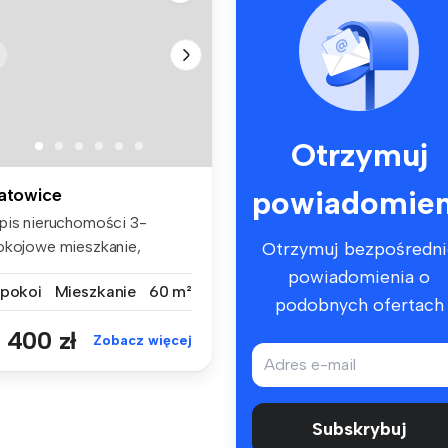
Otrzymuj
powiadomien
atowice
pis nieruchomości 3-
okojowe mieszkanie,
Otrzymuj bezpośredni
łożone na 1...
powiadomienia o
 pokoi
Mieszkanie
60 m²
podobnych ofertach
 400 zł
Zobacz więcej
Subskrybuj