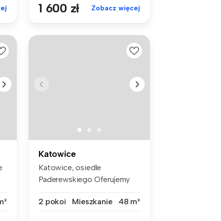
1 600 zł
ej
Zobacz więcej
Katowice
e
Katowice, osiedle
Paderewskiego Oferujemy
do wynajęcia ...
m²
2 pokoi
Mieszkanie
48 m²