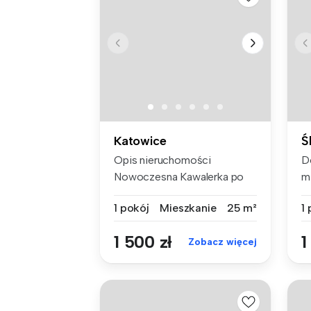
Katowice
Ś
Opis nieruchomości
D
Nowoczesna Kawalerka po
m
remoncie, z ...
du
1 pokój
Mieszkanie
25 m²
1
1 500 zł
1
Zobacz więcej