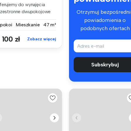
ferujemy do wynajęcia
rzestronne dwupokojowe
Otrzymuj bezpośredni
eszkanie...
powiadomienia o
 pokoi
Mieszkanie
47 m²
podobnych ofertach
 100 zł
Zobacz więcej
Subskrybuj