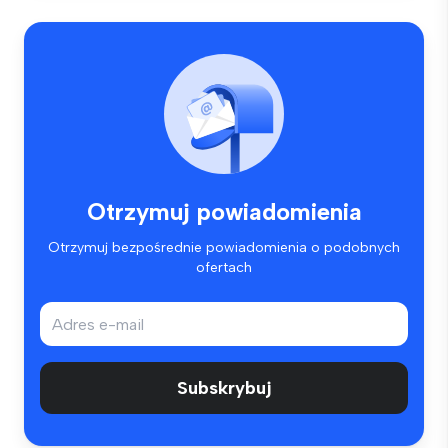
Otrzymuj powiadomienia
Otrzymuj bezpośrednie powiadomienia o podobnych
ofertach
Subskrybuj