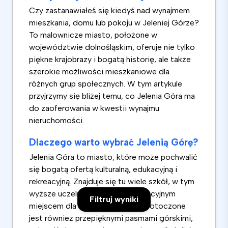
Czy zastanawiałeś się kiedyś nad wynajmem
mieszkania, domu lub pokoju w Jeleniej Górze?
To malownicze miasto, położone w
województwie dolnośląskim, oferuje nie tylko
piękne krajobrazy i bogatą historię, ale także
szerokie możliwości mieszkaniowe dla
różnych grup społecznych. W tym artykule
przyjrzymy się bliżej temu, co Jelenia Góra ma
do zaoferowania w kwestii wynajmu
nieruchomości.
Dlaczego warto wybrać Jelenią Górę?
Jelenia Góra to miasto, które może pochwalić
się bogatą ofertą kulturalną, edukacyjną i
rekreacyjną. Znajduje się tu wiele szkół, w tym
wyższe uczelnie, co czyni je atrakcyjnym
Filtruj wyniki
miejscem dla studentów. Miasto otoczone
jest również przepięknymi pasmami górskimi,