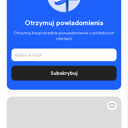
Otrzymuj powiadomienia
Otrzymuj bezpośrednie powiadomienia o podobnych
ofertach
Subskrybuj