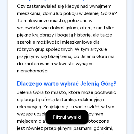
Czy zastanawiałeś się kiedyś nad wynajmem
mieszkania, domu lub pokoju w Jeleniej Górze?
To malownicze miasto, położone w
województwie dolnośląskim, oferuje nie tylko
piękne krajobrazy i bogatą historię, ale także
szerokie możliwości mieszkaniowe dla
różnych grup społecznych. W tym artykule
przyjrzymy się bliżej temu, co Jelenia Góra ma
do zaoferowania w kwestii wynajmu
nieruchomości.
Dlaczego warto wybrać Jelenią Górę?
Jelenia Góra to miasto, które może pochwalić
się bogatą ofertą kulturalną, edukacyjną i
rekreacyjną. Znajduje się tu wiele szkół, w tym
wyższe uczelnie, co czyni je atrakcyjnym
Filtruj wyniki
miejscem dla studentów. Miasto otoczone
jest również przepięknymi pasmami górskimi,