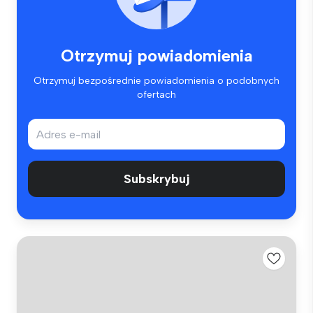
Otrzymuj powiadomienia
Otrzymuj bezpośrednie powiadomienia o podobnych
ofertach
Subskrybuj