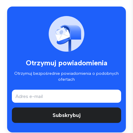
Otrzymuj powiadomienia
Otrzymuj bezpośrednie powiadomienia o podobnych
ofertach
Subskrybuj