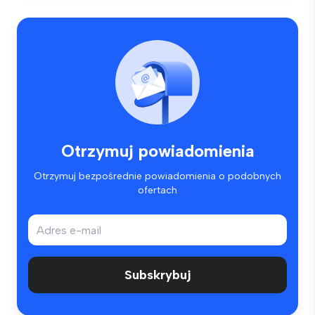
Otrzymuj powiadomienia
Otrzymuj bezpośrednie powiadomienia o podobnych
ofertach
Subskrybuj