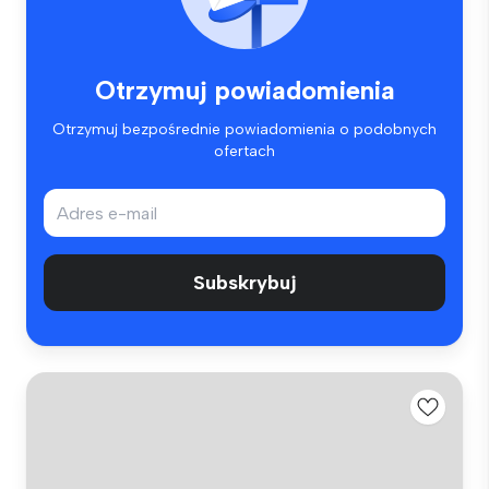
Otrzymuj powiadomienia
Otrzymuj bezpośrednie powiadomienia o podobnych
ofertach
Subskrybuj