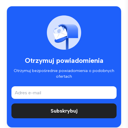
Otrzymuj powiadomienia
Otrzymuj bezpośrednie powiadomienia o podobnych
ofertach
Subskrybuj