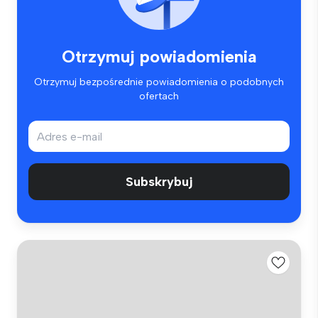
Otrzymuj powiadomienia
Otrzymuj bezpośrednie powiadomienia o podobnych
ofertach
Subskrybuj