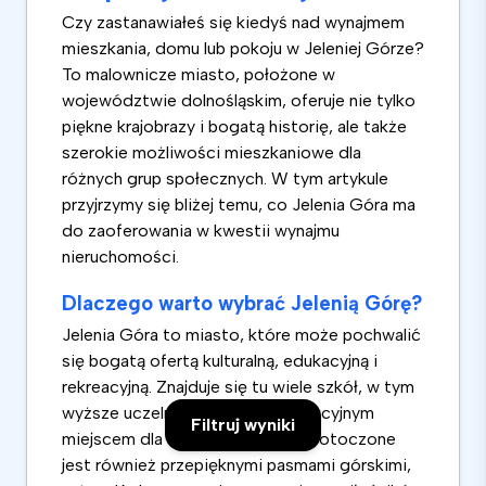
Czy zastanawiałeś się kiedyś nad wynajmem
mieszkania, domu lub pokoju w Jeleniej Górze?
To malownicze miasto, położone w
województwie dolnośląskim, oferuje nie tylko
piękne krajobrazy i bogatą historię, ale także
szerokie możliwości mieszkaniowe dla
różnych grup społecznych. W tym artykule
przyjrzymy się bliżej temu, co Jelenia Góra ma
do zaoferowania w kwestii wynajmu
nieruchomości.
Dlaczego warto wybrać Jelenią Górę?
Jelenia Góra to miasto, które może pochwalić
się bogatą ofertą kulturalną, edukacyjną i
rekreacyjną. Znajduje się tu wiele szkół, w tym
wyższe uczelnie, co czyni je atrakcyjnym
Filtruj wyniki
miejscem dla studentów. Miasto otoczone
jest również przepięknymi pasmami górskimi,