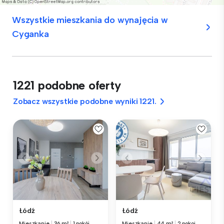
Wszystkie mieszkania do wynajęcia w
Cyganka
1221 podobne oferty
Zobacz wszystkie podobne wyniki 1221.
Łódź
Łódź
Mieszkanie
|
36 m²
|
1 pokój
Mieszkanie
|
44 m²
|
2 pokoi