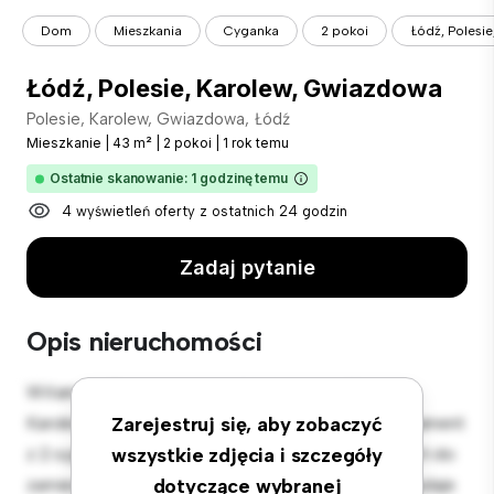
Dom
Mieszkania
Cyganka
2 pokoi
Łódź, Polesi
Łódź, Polesie, Karolew, Gwiazdowa
Polesie, Karolew, Gwiazdowa, Łódź
Mieszkanie
|
43 m²
|
2 pokoi
|
1 rok temu
Ostatnie skanowanie: 1 godzinę temu
4 wyświetleń oferty z ostatnich 24 godzin
Zadaj pytanie
Opis nieruchomości
Witamy w Twojej nowej miejskiej oazie w Polesie,
Karolew, Gwiazdowa, Łódź! Ten nowoczesny apartament
Zarejestruj się, aby zobaczyć
z 2 sypialniami oferuje stylową i przytulną przestrzeń do
wszystkie zdjęcia i szczegóły
zamieszkania. Otwarta koncepcja układu idealnie nadaje
dotyczące wybranej