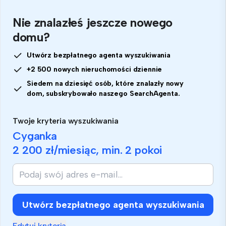
Nie znalazłeś jeszcze nowego
domu?
Utwórz bezpłatnego agenta wyszukiwania
+2 500 nowych nieruchomości dziennie
Siedem na dziesięć osób, które znalazły nowy
dom, subskrybowało naszego SearchAgenta.
Twoje kryteria wyszukiwania
Cyganka
2 200 zł
/miesiąc, min.
2 pokoi
Jeśli
jesteś
człowiekiem,
zignoruj
Utwórz bezpłatnego agenta wyszukiwania
to
pole
Edytuj kryteria