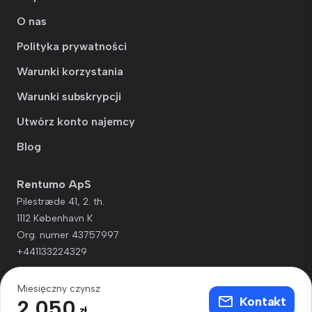
O nas
Polityka prywatności
Warunki korzystania
Warunki subskrypcji
Utwórz konto najemcy
Blog
Rentumo ApS
Pilestræde 41, 2. th.
1112 København K
Org. numer 43757997
+441133224329
Miesięczny czynsz
Kontakt
2 050
zł