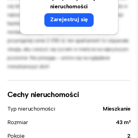
się do rozrywki, a elegancka kuchnia jest wyposażona w
nieruchomości
najwyższej jakości sprzęt. Dzięki doskonałej lokalizacji
Zarejestruj się
będziesz zaledwie kilka kroków od najlepszych
restauracji, sklepów i miejsc rozrywki w mieście. W
przystępnej cenie 2 050 zł, ten apartament to wspaniała
okazja, aby cieszyć się życiem w mieście na najwyższym
poziomie. Nie przegap – umów się na oglądanie
mieszkania już dziś!
Cechy nieruchomości
Typ nieruchomości
Mieszkanie
Rozmiar
43 m²
Pokoje
2