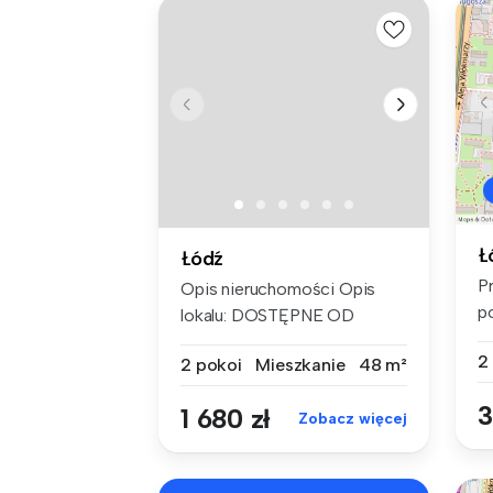
Ł
Łódź
P
Opis nieruchomości Opis
p
lokalu: DOSTĘPNE OD
p
2026-08-2...
2
2 pokoi
Mieszkanie
48 m²
3
1 680 zł
Zobacz więcej