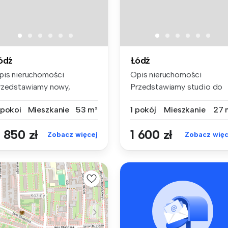
ódź
Łódź
pis nieruchomości
Opis nieruchomości
rzedstawiamy nowy,
Przedstawiamy studio do
ylowy trzypoko...
pierwszego w...
 pokoi
Mieszkanie
53 m²
1 pokój
Mieszkanie
27 
 850 zł
1 600 zł
Zobacz więcej
Zobacz więc