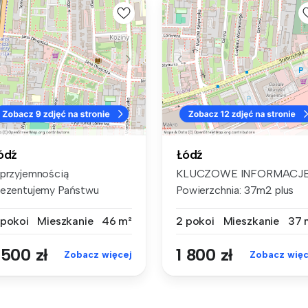
ódź
Łódź
 przyjemnością
KLUCZOWE INFORMACJE
rezentujemy Państwu
Powierzchnia: 37m2 plus
ertę wynajmu funkc...
balkon Licz...
 pokoi
Mieszkanie
46 m²
2 pokoi
Mieszkanie
37 
 500 zł
1 800 zł
Zobacz więcej
Zobacz więc