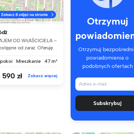
Otrzymuj
ódź
powiadomien
AJEM OD WŁAŚCICIELA –
ostępne od zaraz. Oferuję
Otrzymuj bezpośredni
zpośr...
powiadomienia o
 pokoi
Mieszkanie
47 m²
podobnych ofertach
 590 zł
Zobacz więcej
Subskrybuj