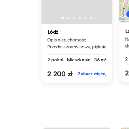
Ł
Łódź
N
Opis nieruchomości
d
Przedstawiamy nowy, pięknie
be
urządzon...
2
2 pokoi
Mieszkanie
36 m²
2
2 200 zł
Zobacz więcej