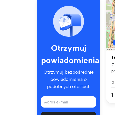
Otrzymuj
Ł
powiadomienia
Z
p
Otrzymuj bezpośrednie
of
powiadomienia o
2
podobnych ofertach
1