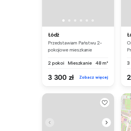
Łódź
Ł
Przedstawiam Państwu 2-
O
pokojowe mieszkanie
P
premium do wyn...
st
2 pokoi
Mieszkanie
48 m²
3
3 300 zł
2
Zobacz więcej