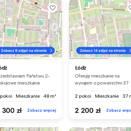
ódź
Łódź
rzedstawiam Państwu 2-
Oferuję mieszkanie na
okojowe mieszkanie
wynajem o powierzchni 37
remium do wyn...
m² z klima...
 pokoi
Mieszkanie
48 m²
2 pokoi
Mieszkanie
37 
 300 zł
2 200 zł
Zobacz więcej
Zobacz więc