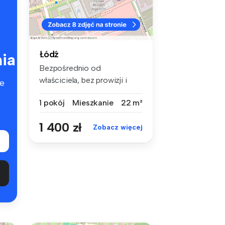
Łódź
ia
Bezpośrednio od
właściciela, bez prowizji i
e
pośredników B...
1 pokój
Mieszkanie
22 m²
1 400 zł
Zobacz więcej