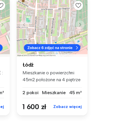
Łódź
 :
Mieszkanie o powierzchni
45m2 położone na 4 piętrze
w nis...
m²
2 pokoi
Mieszkanie
45 m²
1 600 zł
ej
Zobacz więcej