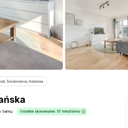
ódź, Śródmieście, Gdańska
dańska
y temu
Ostatnie skanowanie: 57 minut temu