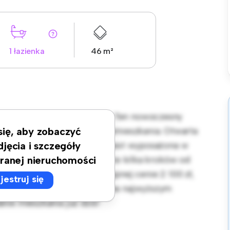
1 łazienka
46 m²
ródmieście, Gdańska, Łódź! Ten nowoczesny
i przytulną przestrzeń do zamieszkania. Otwarta
 się, aby zobaczyć
zrywki, a elegancka kuchnia jest wyposażona w
djęcia i szczegóły
 lokalizacji będziesz zaledwie kilka kroków od
ranej nieruchomości
zrywki w mieście. W przystępnej cenie 2 100 zł,
jestruj się
eszyć się życiem w mieście na najwyższym
nie mieszkania już dziś!