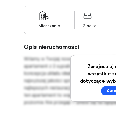
Mieszkanie
2 pokoi
Opis nieruchomości
Witamy w Twojej nowej miejskiej oazie w Ś
apartament z 2 sypialniami oferuje stylową 
Zarejestruj
koncepcja układu idealnie nadaje się do ro
wszystkie z
najwyższej jakości sprzęt. Dzięki doskonałej
dotyczące wyb
najlepszych restauracji, sklepów i miejsc ro
Zare
ten apartament to wspaniała okazja, aby ci
poziomie. Nie przegap – umów się na ogląda