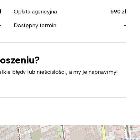
ł
Opłata agencyjna
690 zł
-
Dostępny termin
-
łoszeniu?
ie błędy lub nieścisłości, a my je naprawimy!