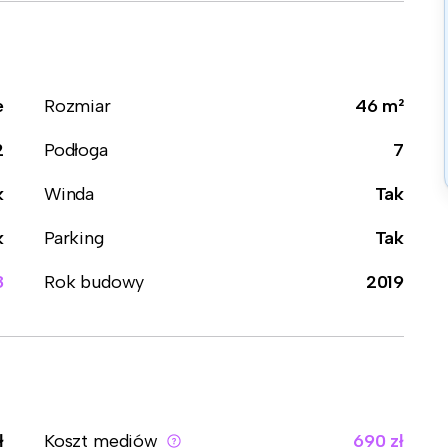
e
Rozmiar
46 m²
2
Podłoga
7
k
Winda
Tak
k
Parking
Tak
8
Rok budowy
2019
ł
Koszt mediów
690 zł