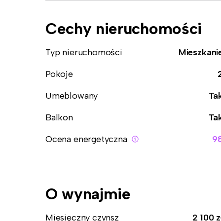
Cechy nieruchomości
Typ nieruchomości
Mieszkani
Pokoje
Umeblowany
Ta
Balkon
Ta
Ocena energetyczna
9
O wynajmie
Miesięczny czynsz
2 100 z