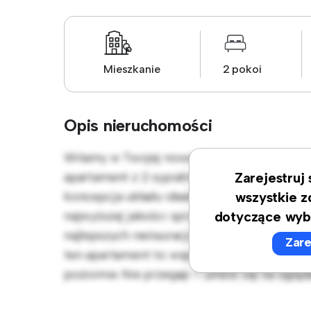
Mieszkanie
2 pokoi
Opis nieruchomości
Witamy w Twojej nowej miejskiej oazie w 
apartament z 2 sypialniami oferuje stylową 
Zarejestruj
koncepcja układu idealnie nadaje się do ro
wszystkie z
najwyższej jakości sprzęt. Dzięki doskonałej
dotyczące wyb
najlepszych restauracji, sklepów i miejsc ro
Zare
ten apartament to wspaniała okazja, aby ci
poziomie. Nie przegap – umów się na ogląda