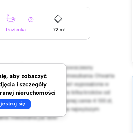
1 łazienka
72 m²
Centrum, Śródmieście! Ten nowoczesny
i przytulną przestrzeń do zamieszkania. Otwarta
 się, aby zobaczyć
zrywki, a elegancka kuchnia jest wyposażona w
djęcia i szczegóły
 lokalizacji będziesz zaledwie kilka kroków od
ranej nieruchomości
zrywki w mieście. W przystępnej cenie 4 100 zł,
jestruj się
eszyć się życiem w mieście na najwyższym
nie mieszkania już dziś!