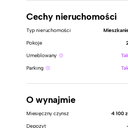
Cechy nieruchomości
Typ nieruchomości
Mieszkani
Pokoje
Umeblowany
Ta
Parking
Ta
O wynajmie
Miesięczny czynsz
4 100 z
Depozyt