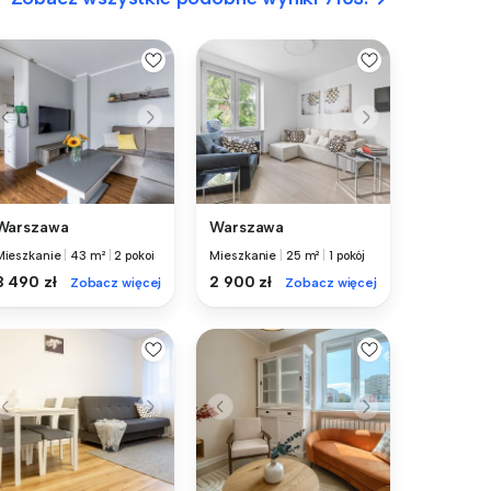
Warszawa
Warszawa
Mieszkanie
|
43 m²
|
2 pokoi
Mieszkanie
|
25 m²
|
1 pokój
3 490 zł
2 900 zł
Zobacz więcej
Zobacz więcej