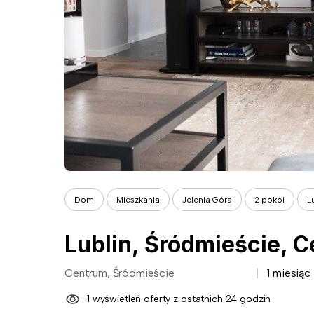
Dom
Mieszkania
Jelenia Góra
2 pokoi
L
Lublin, Śródmieście, 
Centrum, Śródmieście
1 miesiąc
1 wyświetleń oferty z ostatnich 24 godzin