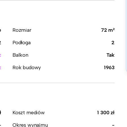
e
Rozmiar
72 m²
2
Podłoga
2
k
Balkon
Tak
k
Rok budowy
1963
ł
Koszt mediów
1 300 zł
-
Okres wynajmu
-