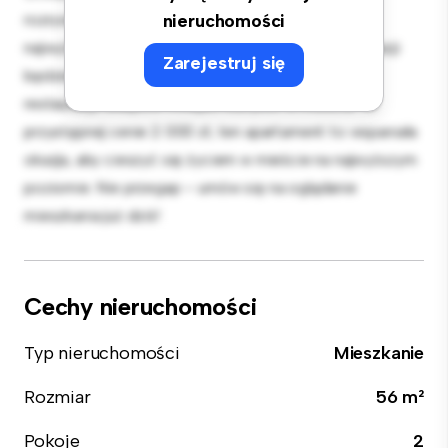
rozrywki, a elegancka kuchnia jest wyposażona w
nieruchomości
najwyższej jakości sprzęt. Dzięki doskonałej lokalizacji
Zarejestruj się
będziesz zaledwie kilka kroków od najlepszych
restauracji, sklepów i miejsc rozrywki w mieście. W
przystępnej cenie 2 000 zł, ten apartament to wspaniała
okazja, aby cieszyć się życiem w mieście na najwyższym
poziomie. Nie przegap – umów się na oglądanie
mieszkania już dziś!
Cechy nieruchomości
Typ nieruchomości
Mieszkanie
Rozmiar
56 m²
Pokoje
2