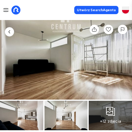
Utwórz SearchAgenta
+12 zdjęcia