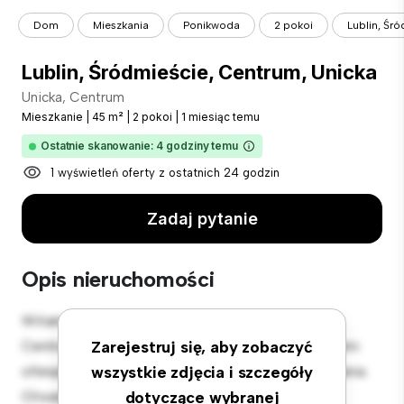
Dom
Mieszkania
Ponikwoda
2 pokoi
Lublin, Śr
Lublin, Śródmieście, Centrum, Unicka
Unicka, Centrum
Mieszkanie
|
45 m²
|
2 pokoi
|
1 miesiąc temu
Ostatnie skanowanie: 4 godziny temu
1 wyświetleń oferty z ostatnich 24 godzin
Zadaj pytanie
Opis nieruchomości
Witamy w Twojej nowej miejskiej oazie w Unicka,
Centrum! Ten nowoczesny apartament z 2 sypialniami
Zarejestruj się, aby zobaczyć
oferuje stylową i przytulną przestrzeń do zamieszkania.
wszystkie zdjęcia i szczegóły
Otwarta koncepcja układu idealnie nadaje się do
dotyczące wybranej