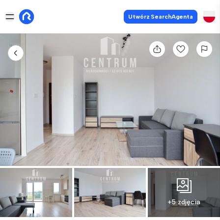
Utwórz SearchAgenta
+5 zdjęcia