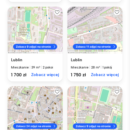
Lublin
Lublin
Mieszkanie
|
39 m²
|
2 pokoi
Mieszkanie
|
28 m²
|
1 pokój
1 700 zł
Zobacz więcej
1 750 zł
Zobacz więcej