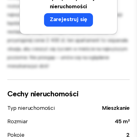
rozrywki, a elegancka kuchnia jest wyposażona w
nieruchomości
najwyższej jakości sprzęt. Dzięki doskonałej lokalizacji
Zarejestruj się
będziesz zaledwie kilka kroków od najlepszych
restauracji, sklepów i miejsc rozrywki w mieście. W
przystępnej cenie 2 400 zł, ten apartament to wspaniała
okazja, aby cieszyć się życiem w mieście na najwyższym
poziomie. Nie przegap – umów się na oglądanie
mieszkania już dziś!
Cechy nieruchomości
Typ nieruchomości
Mieszkanie
Rozmiar
45 m²
Pokoje
2