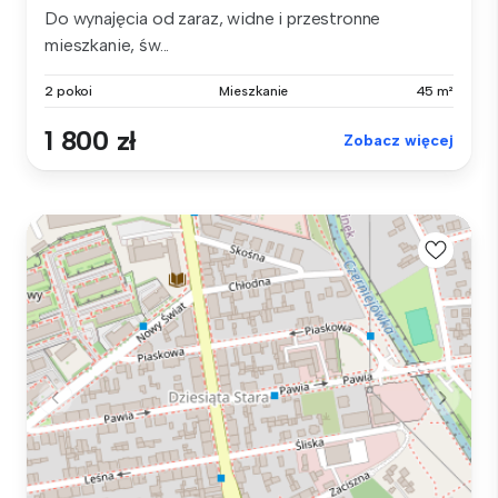
Do wynajęcia od zaraz, widne i przestronne
mieszkanie, św...
2 pokoi
Mieszkanie
45 m²
1 800 zł
Zobacz więcej