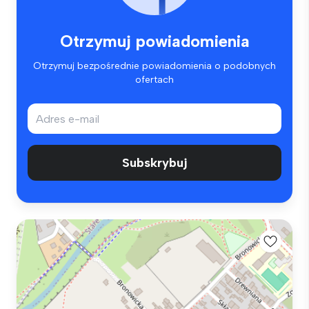
Otrzymuj powiadomienia
Otrzymuj bezpośrednie powiadomienia o podobnych
ofertach
Subskrybuj