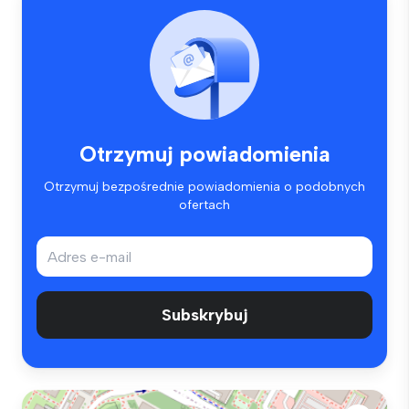
Otrzymuj powiadomienia
Otrzymuj bezpośrednie powiadomienia o podobnych
ofertach
Subskrybuj