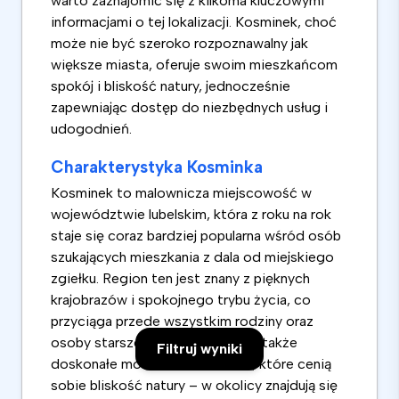
warto zaznajomić się z kilkoma kluczowymi
informacjami o tej lokalizacji. Kosminek, choć
może nie być szeroko rozpoznawalny jak
większe miasta, oferuje swoim mieszkańcom
spokój i bliskość natury, jednocześnie
zapewniając dostęp do niezbędnych usług i
udogodnień.
Charakterystyka Kosminka
Kosminek to malownicza miejscowość w
województwie lubelskim, która z roku na rok
staje się coraz bardziej popularna wśród osób
szukających mieszkania z dala od miejskiego
zgiełku. Region ten jest znany z pięknych
krajobrazów i spokojnego trybu życia, co
przyciąga przede wszystkim rodziny oraz
osoby starsze. Kosminek oferuje także
Filtruj wyniki
doskonałe możliwości dla osób, które cenią
sobie bliskość natury – w okolicy znajdują się