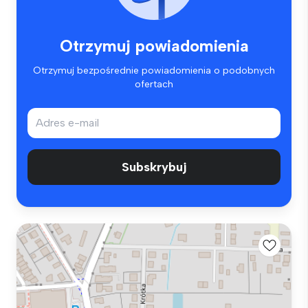
Otrzymuj powiadomienia
Otrzymuj bezpośrednie powiadomienia o podobnych
ofertach
Subskrybuj