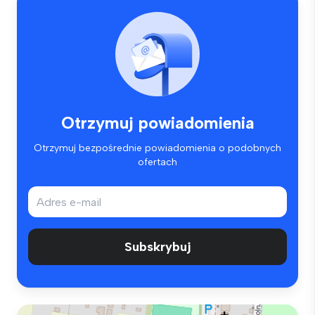
Otrzymuj powiadomienia
Otrzymuj bezpośrednie powiadomienia o podobnych
ofertach
Subskrybuj