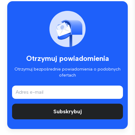
Otrzymuj powiadomienia
Otrzymuj bezpośrednie powiadomienia o podobnych
ofertach
Subskrybuj