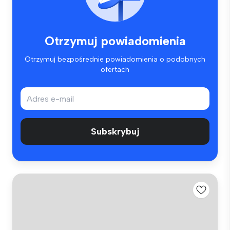
Otrzymuj powiadomienia
Otrzymuj bezpośrednie powiadomienia o podobnych
ofertach
Subskrybuj