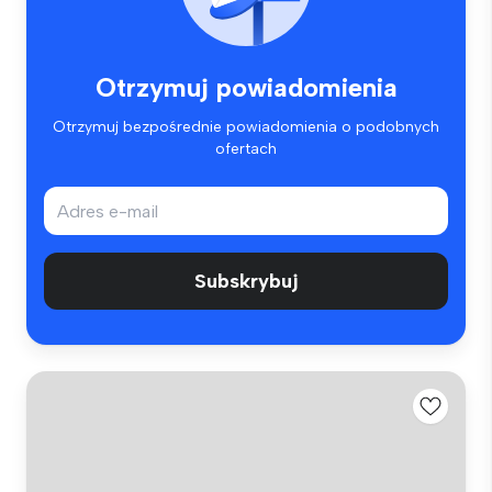
Otrzymuj powiadomienia
Otrzymuj bezpośrednie powiadomienia o podobnych
ofertach
Subskrybuj