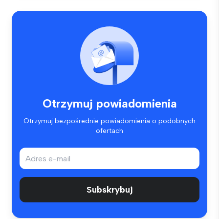
Otrzymuj powiadomienia
Otrzymuj bezpośrednie powiadomienia o podobnych
ofertach
Subskrybuj