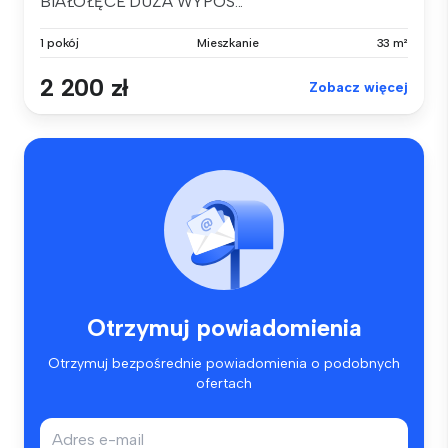
BIAŁOŁĘCE DUŻA WYPOS...
1 pokój
Mieszkanie
33 m²
2 200 zł
Zobacz więcej
Otrzymuj powiadomienia
Otrzymuj bezpośrednie powiadomienia o podobnych
ofertach