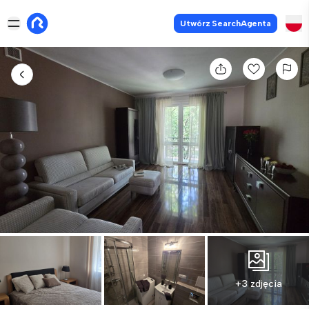
Utwórz SearchAgenta
+3 zdjęcia