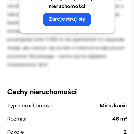
się do rozrywki, a elegancka kuchnia jest wyposażona w
nieruchomości
najwyższej jakości sprzęt. Dzięki doskonałej lokalizacji
Zarejestruj się
będziesz zaledwie kilka kroków od najlepszych
restauracji, sklepów i miejsc rozrywki w mieście. W
przystępnej cenie 3 000 zł, ten apartament to wspaniała
okazja, aby cieszyć się życiem w mieście na najwyższym
poziomie. Nie przegap – umów się na oglądanie
mieszkania już dziś!
Cechy nieruchomości
Typ nieruchomości
Mieszkanie
Rozmiar
48 m²
Pokoje
2