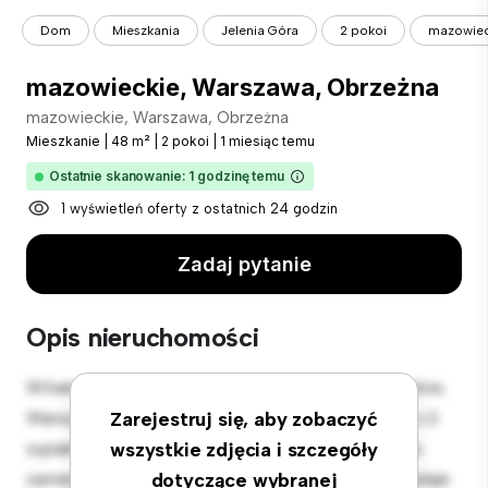
Dom
Mieszkania
Jelenia Góra
2 pokoi
mazowiec
mazowieckie, Warszawa, Obrzeżna
mazowieckie, Warszawa, Obrzeżna
Mieszkanie
|
48 m²
|
2 pokoi
|
1 miesiąc temu
Ostatnie skanowanie: 1 godzinę temu
1 wyświetleń oferty z ostatnich 24 godzin
Zadaj pytanie
Opis nieruchomości
Witamy w Twojej nowej miejskiej oazie w mazowieckie,
Warszawa, Obrzeżna! Ten nowoczesny apartament z 2
Zarejestruj się, aby zobaczyć
sypialniami oferuje stylową i przytulną przestrzeń do
wszystkie zdjęcia i szczegóły
zamieszkania. Otwarta koncepcja układu idealnie nadaje
dotyczące wybranej