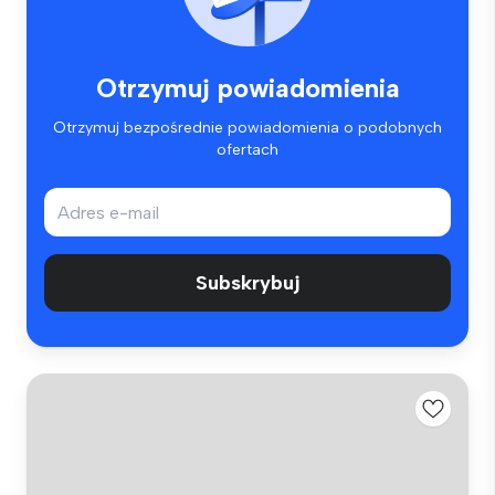
Otrzymuj powiadomienia
Otrzymuj bezpośrednie powiadomienia o podobnych
ofertach
Subskrybuj