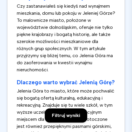
Czy zastanawiałeś się kiedyś nad wynajmem
mieszkania, domu lub pokoju w Jeleniej Górze?
To malownicze miasto, położone w
województwie dolnośląskim, oferuje nie tylko
piękne krajobrazy i bogatą historię, ale także
szerokie możliwości mieszkaniowe dla
różnych grup społecznych. W tym artykule
przyjrzymy się bliżej temu, co Jelenia Góra ma
do zaoferowania w kwestii wynajmu
nieruchomości.
Dlaczego warto wybrać Jelenią Górę?
Jelenia Góra to miasto, które może pochwalić
się bogatą ofertą kulturalną, edukacyjną i
rekreacyjną. Znajduje się tu wiele szkół, w tym
wyższe uczelnie, co czyni je atrakcyjnym
Filtruj wyniki
miejscem dla studentów. Miasto otoczone
jest również przepięknymi pasmami górskimi,