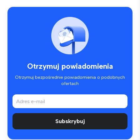
Otrzymuj powiadomienia
Otrzymuj bezpośrednie powiadomienia o podobnych
ofertach
Subskrybuj