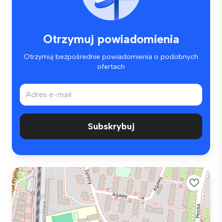
Otrzymuj powiadomienia
Otrzymuj bezpośrednie powiadomienia o podobnych
ofertach
Subskrybuj