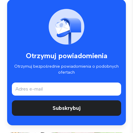
Otrzymuj powiadomienia
Otrzymuj bezpośrednie powiadomienia o podobnych
ofertach
Subskrybuj