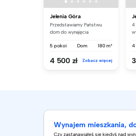
Jelenia Góra
J
Przedstawiamy Państwu
4
dom do wynajęcia
w
zlokalizowany na t...
D
5 pokoi
Dom
180 m²
4
4 500 zł
3
Zobacz więcej
Wynajem mieszkania, do
Czy zastanawiałeś się kiedyś nad wy