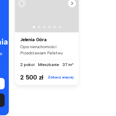
ia
Jelenia Góra
Opis nieruchomości
Przedstawiam Państwu
e
komfortowe mies...
2 pokoi
Mieszkanie
37 m²
2 500 zł
Zobacz więcej