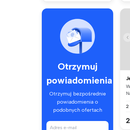
Otrzymuj
powiadomienia
J
W
N
Otrzymuj bezpośrednie
do
powiadomienia o
2
podobnych ofertach
2