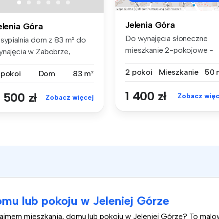
Jelenia Góra
elenia Góra
Do wynajęcia słoneczne
 sypialnia dom z 83 m² do
mieszkanie 2-pokojowe -
ynajęcia w Zabobrze,
Zabobrze I...
OLNOŚLĄ...
2 pokoi
Mieszkanie
50 
 pokoi
Dom
83 m²
1 400 zł
 500 zł
Zobacz więc
Zobacz więcej
mu lub pokoju w Jeleniej Górze
najmem mieszkania, domu lub pokoju w Jeleniej Górze? To mal