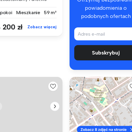
owoczesny, dw...
powiadomienia o
 pokoi
Mieszkanie
59 m²
podobnych ofertach
 200 zł
Zobacz więcej
Subskrybuj