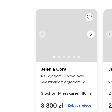
Jelenia Góra
J
Na wynajem 3-pokojowe
O
mieszkanie z ogrodem w
w
Cieplicach!...
ba
3 pokoi
Mieszkanie
110 m²
2
3 300 zł
2
Zobacz więcej