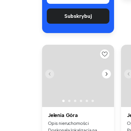
Subskrybuj
Jelenia Góra
J
Opis nieruchomości
O
Doskonała lokalizacja na
P