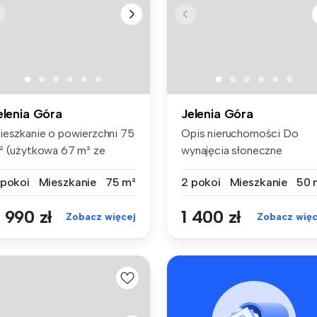
elenia Góra
Jelenia Góra
ieszkanie o powierzchni 75
Opis nieruchomości Do
² (użytkowa 67 m² ze
wynajęcia słoneczne
ględu...
mieszkanie 2-...
 pokoi
Mieszkanie
75 m²
2 pokoi
Mieszkanie
50 
 990 zł
1 400 zł
Zobacz więcej
Zobacz więc