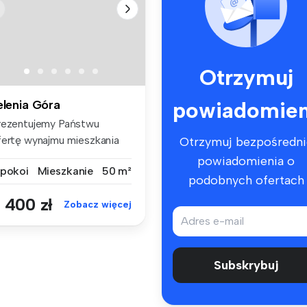
Otrzymuj
powiadomien
elenia Góra
rezentujemy Państwu
fertę wynajmu mieszkania
Otrzymuj bezpośredni
wupokojow...
powiadomienia o
 pokoi
Mieszkanie
50 m²
podobnych ofertach
 400 zł
Zobacz więcej
Subskrybuj