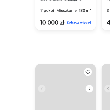
działalność...
n
7 pokoi
Mieszkanie
180 m²
3
10 000 zł
4
Zobacz więcej