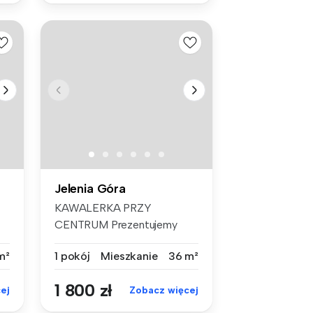
Jelenia Góra
KAWALERKA PRZY
CENTRUM Prezentujemy
Państwu do wynajęci...
m²
1 pokój
Mieszkanie
36 m²
1 800 zł
ej
Zobacz więcej