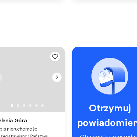
Otrzymuj
powiadomien
elenia Góra
pis nieruchomości
rzedstawiamy Państwu
Otrzymuj bezpośredni