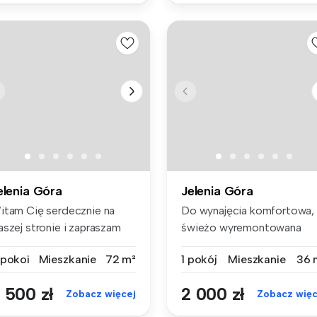
elenia Góra
Jelenia Góra
itam Cię serdecznie na
Do wynajęcia komfortowa,
aszej stronie i zapraszam
świeżo wyremontowana
 zap...
kawalerka (...
 pokoi
Mieszkanie
72 m²
1 pokój
Mieszkanie
36 
 500 zł
2 000 zł
Zobacz więcej
Zobacz więc