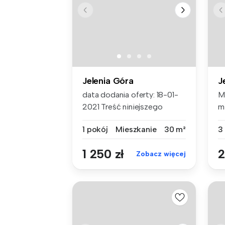
Jelenia Góra
J
data dodania oferty: 18-01-
M
2021 Treść niniejszego
m
ogłosze...
wz
1 pokój
Mieszkanie
30 m²
3
1 250 zł
2
Zobacz więcej