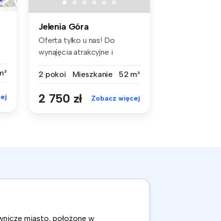
Jelenia Góra
Oferta tylko u nas! Do
wynajęcia atrakcyjne i
rozkładow...
m²
2 pokoi
Mieszkanie
52 m²
2 750 zł
ej
Zobacz więcej
ownicze miasto, położone w