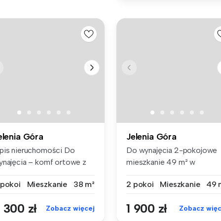
elenia Góra
Jelenia Góra
pis nieruchomości Do
Do wynajęcia 2-pokojowe
ynajęcia – komf ortowe z
mieszkanie 49 m² w
lkone...
klimatycznej k...
 pokoi
Mieszkanie
38 m²
2 pokoi
Mieszkanie
49 
 300 zł
1 900 zł
Zobacz więcej
Zobacz więc