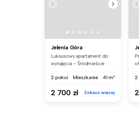
Jelenia Góra
J
Luksusowy apartament do
P
wynajęcia – Śródmieście
o
Jeleniej ...
d
2 pokoi
Mieszkanie
41 m²
2
2 700 zł
2
Zobacz więcej