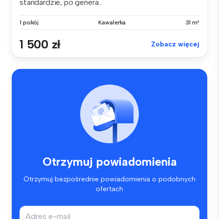
standardzie, po genera...
1 pokój
Kawalerka
31 m²
1 500 zł
Zobacz więcej
Otrzymuj powiadomienia
Otrzymuj bezpośrednie powiadomienia o podobnych
ofertach