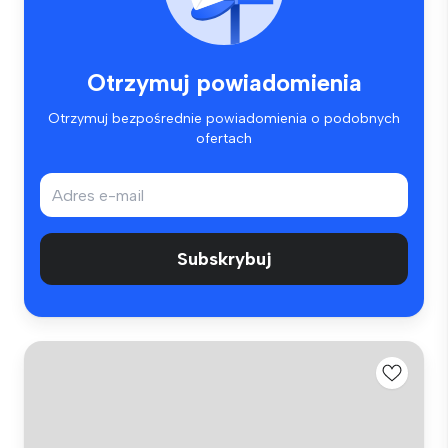
Otrzymuj powiadomienia
Otrzymuj bezpośrednie powiadomienia o podobnych
ofertach
Subskrybuj