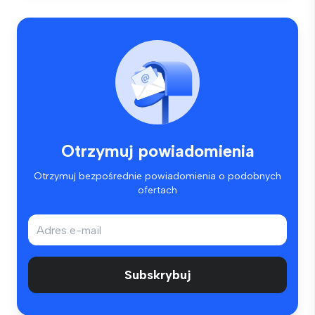
Otrzymuj powiadomienia
Otrzymuj bezpośrednie powiadomienia o podobnych
ofertach
Subskrybuj