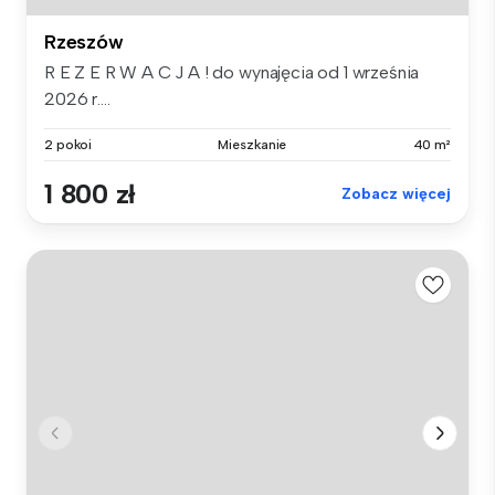
Rzeszów
R E Z E R W A C J A ! do wynajęcia od 1 września
2026 r....
2 pokoi
Mieszkanie
40 m²
1 800 zł
Zobacz więcej