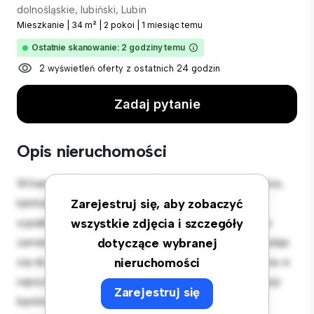
dolnośląskie, lubiński, Lubin
Mieszkanie
|
34 m²
|
2 pokoi
|
1 miesiąc temu
Ostatnie skanowanie: 2 godziny temu
2 wyświetleń oferty z ostatnich 24 godzin
Zadaj pytanie
Opis nieruchomości
Witamy w Twojej nowej miejskiej oazie w dolnośląskie,
lubiński, Lubin! Ten nowoczesny apartament z 2
Zarejestruj się, aby zobaczyć
sypialniami oferuje stylową i przytulną przestrzeń do
wszystkie zdjęcia i szczegóły
zamieszkania. Otwarta koncepcja układu idealnie nadaje
dotyczące wybranej
się do rozrywki, a elegancka kuchnia jest wyposażona w
nieruchomości
najwyższej jakości sprzęt. Dzięki doskonałej lokalizacji
Zarejestruj się
będziesz zaledwie kilka kroków od najlepszych