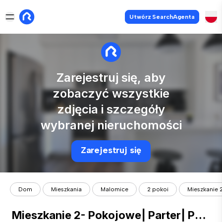
Utwórz SearchAgenta
Zarejestruj się, aby
zobaczyć wszystkie
zdjęcia i szczegóły
wybranej nieruchomości
Zarejestruj się
Dom
Mieszkania
Malomice
2 pokoi
Mieszkanie 2
Mieszkanie 2- Pokojowe| Parter| Po remoncie