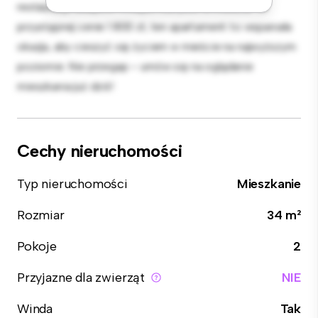
restauracji, sklepów i miejsc rozrywki w mieście. W
przystępnej cenie 1 800 zł, ten apartament to wspaniała
okazja, aby cieszyć się życiem w mieście na najwyższym
poziomie. Nie przegap – umów się na oglądanie
mieszkania już dziś!
Cechy nieruchomości
Typ nieruchomości
Mieszkanie
Rozmiar
34 m²
Pokoje
2
Przyjazne dla zwierząt
NIE
Winda
Tak